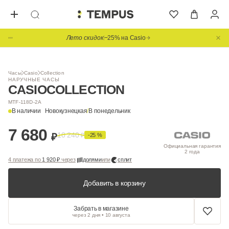
Лето скидок
−25% на Casio
Часы
Casio
Collection
НАРУЧНЫЕ ЧАСЫ
CASIO
COLLECTION
MTF-118D-2A
В наличии
Новокузнецкая
/
В понедельник
7 680
10 240
₽
₽
-25 %
Официальная гарантия
2 года
4 платежа по
1 920 ₽
через
долями
или
сплит
Добавить в корзину
Забрать в магазине
через 2 дня • 10 августа