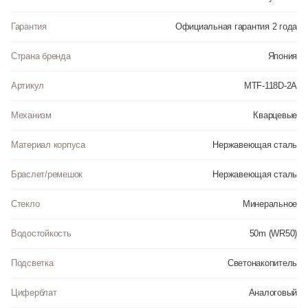
Инструкция к Casio MTF-118D-2A на русском языке
Гарантия
Официальная гарантия 2 года
Страна бренда
Япония
Артикул
MTF-118D-2A
Механизм
Кварцевые
Материал корпуса
Нержавеющая сталь
Браслет/ремешок
Нержавеющая сталь
Стекло
Минеральное
Водостойкость
50m (WR50)
Подсветка
Светонакопитель
Циферблат
Аналоговый