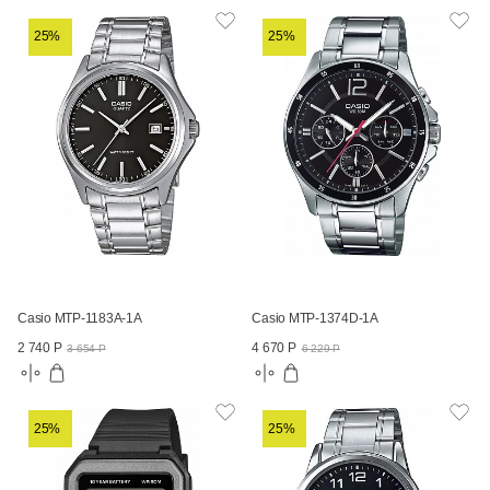
25%
25%
Casio MTP-1183A-1A
Casio MTP-1374D-1A
2 740 Р
4 670 Р
3 654 Р
6 229 Р
25%
25%