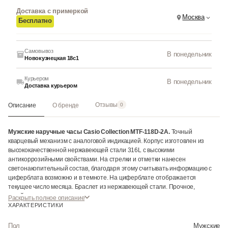
Доставка с примеркой
Москва
Бесплатно
Самовывоз
В понедельник
Новокузнецкая 18с1
Курьером
В понедельник
Доставка курьером
Отзывы
Описание
О бренде
0
Мужские наручные часы Casio Collection MTF-118D-2A.
Точный
кварцевый механизм с аналоговой индикацией. Корпус изготовлен из
высококачественной нержавеющей стали 316L с высокими
антикоррозийными свойствами. На стрелки и отметки нанесен
светонакопительный состав, благодаря этому считывать информацию с
циферблата возможно и в темноте. На циферблате отображается
текущее число месяца. Браслет из нержавеющей стали. Прочное,
устойчивое к царапинам минеральное стекло защищает часы от
Раскрыть полное описание
повреждений. Часы являются водонепроницаемыми до 5 Бар. Цвет
ХАРАКТЕРИСТИКИ
циферблата: Черный. Ширина (с заводной головкой): 42мм. Толщина:
10мм. Гарантия: 2 года.
Пол
Мужские