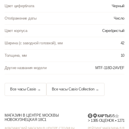
Цвет циферблата
Черный
Отображение даты
Число
Цвет корпуса
Серебристый
Ширина (с заводной головкой), мм
42
Толщина, мм
10
Другие названия модели
MTF-118D-2AVEF
Все часы Casio →
Все часы Casio Collection →
МАГАЗИН В ЦЕНТРЕ МОСКВЫ
КАРТЫ
5/5
НОВОКУЗНЕЦКАЯ 18С1
> 1385 
ФЛАГМАНСКИЙ МАГАЗИН В ЦЕНТРЕ СТОЛИЦЫ
РЕЙТИНГ МАГАЗИНА В ЯНД