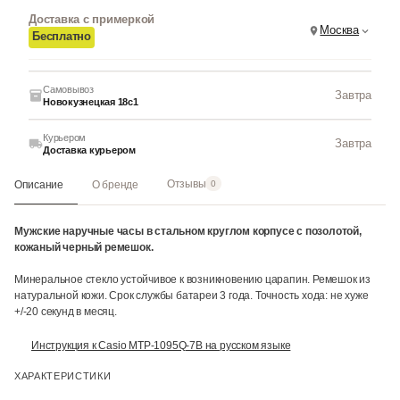
Доставка с примеркой
Москва
Бесплатно
Самовывоз
Завтра
Новокузнецкая 18с1
Курьером
Завтра
Доставка курьером
Отзывы
Описание
О бренде
0
Мужские наручные часы в стальном круглом корпусе с позолотой,
кожаный черный ремешок.
Минеральное стекло устойчивое к возникновению царапин. Ремешок из
натуральной кожи. Срок службы батареи 3 года. Точность хода: не хуже
+/-20 секунд в месяц.
Инструкция к Casio MTP-1095Q-7B на русском языке
ХАРАКТЕРИСТИКИ