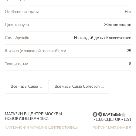
Отображение даты
Нет
Цвет корпуса
Желтое золото
Стиль/дизайн
На каждый день / Классические
Ширина (с заводной головкой), мм
35
Толщина, мм
8
Все часы Casio →
Все часы Casio Collection →
МАГАЗИН В ЦЕНТРЕ МОСКВЫ
КАРТЫ
5/5
НОВОКУЗНЕЦКАЯ 18С1
> 1385 
ФЛАГМАНСКИЙ МАГАЗИН В ЦЕНТРЕ СТОЛИЦЫ
РЕЙТИНГ МАГАЗИНА В ЯНД