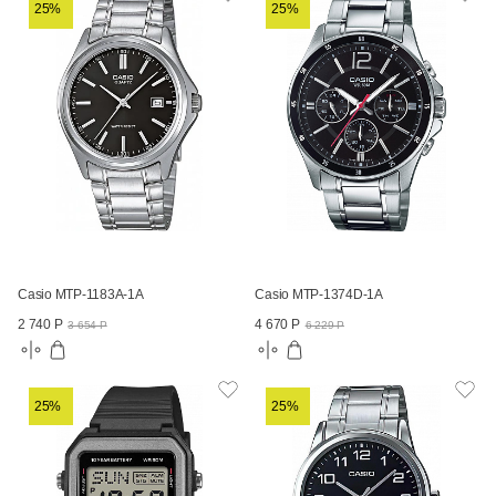
25%
25%
Casio MTP-1183A-1A
Casio MTP-1374D-1A
2 740 Р
4 670 Р
3 654 Р
6 229 Р
25%
25%