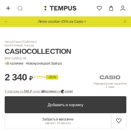
Лето скидок
−25% на Casio
1
/ 3
Часы
Casio
Collection
НАРУЧНЫЕ ЧАСЫ
CASIO
COLLECTION
MTP-1095Q-7B
В наличии
Новокузнецкая
/
Завтра
2 340
3 120
₽
₽
-25 %
Официальная гарантия
2 года
4 платежа по
585 ₽
через
долями
или
сплит
Добавить в корзину
Забрать в магазине
завтра • 10 августа