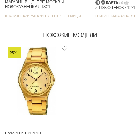
МАГАЗИН В ЦЕНТРЕ МОСКВЫ
КАРТЫ
5/5
НОВОКУЗНЕЦКАЯ 18С1
> 1385 
ФЛАГМАНСКИЙ МАГАЗИН В ЦЕНТРЕ СТОЛИЦЫ
РЕЙТИНГ МАГАЗИНА В ЯНД
ПОХОЖИЕ МОДЕЛИ
25%
Casio MTP-1130N-9B