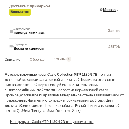
Доставка с примеркой
Москва
Бесплатно
Самовывоз
Завтра
Новокузнецкая 18с1
Курьером
Завтра
Доставка курьером
Отзывы
Описание
О бренде
0
Мужские наручные часы Casio Collection MTP-1130N-7B.
Точный
кварцевый механизм с аналоговой индикацией. Корпус изготовлен из
высококачественной нержавеющей стали 316L с высокими
антикоррозийными свойствами. Браслет из нержавеющей стали.
Прочное, устойчивое к царапинам минеральное стекло защищает часы от
повреждений. Часы являются водонепроницаемыми до 3 Бар. Цвет
корпуса: Желтое золото. Цвет циферблата: Белый. Ширина (с заводной
головкой): 36мм. Толщина: 8мм. Гарантия: 2 года.
Инструкция к Casio MTP-1130N-7B на русском языке