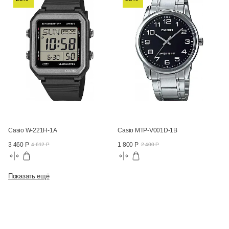
Casio W-221H-1A
Casio MTP-V001D-1B
3 460 Р
1 800 Р
4 612 Р
2 400 Р
Показать ещё