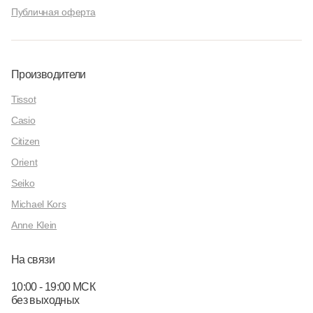
Публичная оферта
Производители
Tissot
Casio
Citizen
Orient
Seiko
Michael Kors
Anne Klein
На связи
10:00 - 19:00 МСК
без выходных