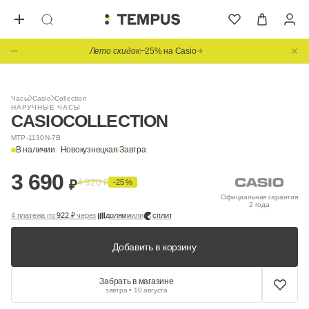
Лето скидок
−25% на Casio
1
/ 2
Часы
Casio
Collection
НАРУЧНЫЕ ЧАСЫ
CASIO
COLLECTION
MTP-1130N-7B
В наличии
Новокузнецкая
/
Завтра
3 690
4 920
₽
₽
-25 %
Официальная гарантия
2 года
4 платежа по
922 ₽
через
долями
или
сплит
Добавить в корзину
Забрать в магазине
завтра • 10 августа