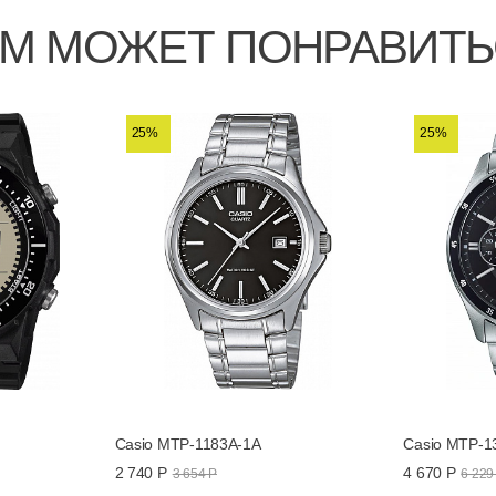
М МОЖЕТ ПОНРАВИТ
25%
25%
Casio MTP-1183A-1A
Casio MTP-1
2 740 Р
4 670 Р
3 654 Р
6 229