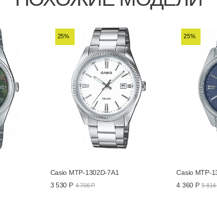
25%
25%
Casio MTP-1302D-7A1
Casio MTP-1
3 530 Р
4 360 Р
4 706 Р
5 814