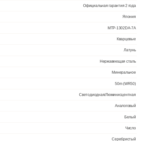
усе с браслетом. Модель с калибром 2784 и индикацией даты. Стрел
йкость 50 метров (5 атм) позволяет плавать в часах. Размер корпуса
Официал