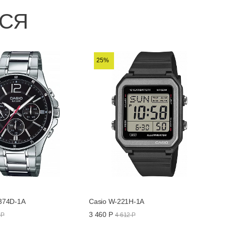
ЬСЯ
25%
374D-1A
Casio W-221H-1A
3 460 Р
 Р
4 612 Р