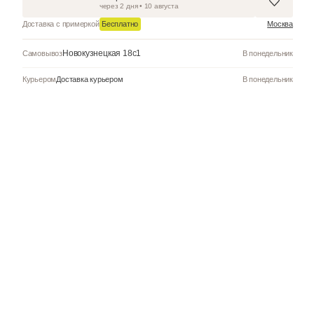
Добавить в к
Забрать в магазин
через 2 дня • 10 авгус
Бесплатно
Доставка с примеркой
Новокузнецкая 18с1
Самовывоз
Курьером
Доставка курьером