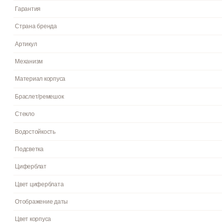
Описание
О бренде
Функции
Отзывы
0
Мужские кварцевые часы Casio MTP-1302DA-7A в стальном корп
покрытием для удобного считывания времени в темноте. Водосто
Гарантия 3 года.
Инструкция к Casio MTP-1302DA-7A на русском языке
Пол
Гарантия
Страна бренда
Артикул
Механизм
Материал корпуса