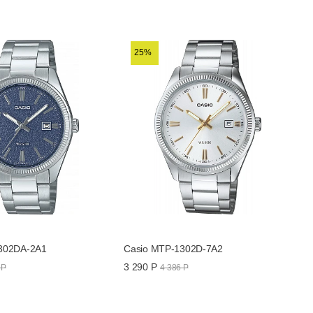
9.4
MTP-1302DA-7AV
25%
Батарейка на 3 года
302DA-2A1
Casio MTP-1302D-7A2
3 290 Р
 Р
4 386 Р