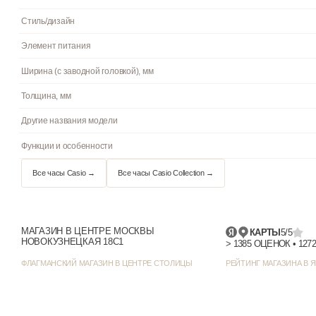
Браслет/ремешок
Стекло
Водостойкость
Подсветка
Циферблат
Цвет циферблата
Отображение даты
Цвет корпуса
МАГАЗИН В ЦЕНТРЕ МОСКВЫ
КАРТЫ
5/5
НОВОКУЗНЕЦКАЯ 18С1
Стиль/дизайн
ФЛАГМАНСКИЙ МАГАЗИН В ЦЕНТРЕ СТОЛИЦЫ
РЕЙТИНГ МАГАЗИНА В Я
Элемент питания
Ширина (с заводной головкой), мм