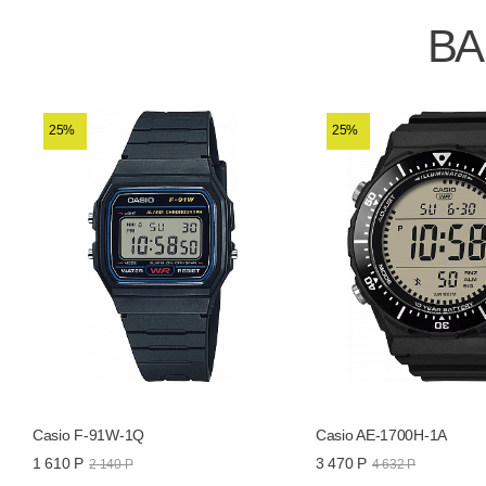
ВА
25%
25%
Casio F-91W-1Q
Casio AE-1700H-1A
1 610 Р
3 470 Р
2 140 Р
4 632 Р