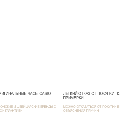
Нержавеющая сталь
Минеральное
50m (WR50)
ная/Люминисцентная
Аналоговый
Белый
Число
Серебристый
РИГИНАЛЬНЫЕ ЧАСЫ CASIO
ЛЕГКИЙ ОТКАЗ ОТ ПОКУПКИ ПОСЛ
ПРИМЕРКИ
 день / Классические
ОНСКИЕ И ШВЕЙЦАРСКИЕ БРЕНДЫ С
МОЖНО ОТКАЗАТЬСЯ ОТ ПОКУПКИ БЕЗ
ОЙ ГАРАНТИЕЙ
ОБЪЯСНЕНИЯ ПРИЧИН
SR626SW
38.5