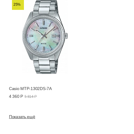
25%
Casio MTP-1302DS-7A
4 360 Р
5 814 Р
Показать ещё