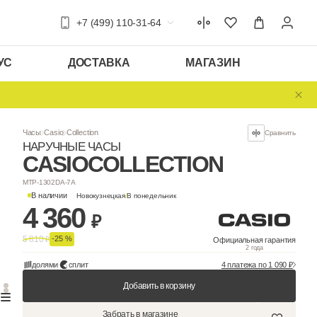
+7 (499) 110-31-64
УС
ДОСТАВКА
МАГАЗИН
Часы
Casio
Collection
НАРУЧНЫЕ ЧАСЫ
CASIO
COLLEC
MTP-1302DA-7A
В наличии
Новокузнецкая
/
В понедельни
4 360
₽
5 810
-25 %
₽
долями
сплит