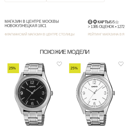
МАГАЗИН В ЦЕНТРЕ МОСКВЫ
КАРТЫ
5/5
НОВОКУЗНЕЦКАЯ 18С1
> 1385
ФЛАГМАНСКИЙ МАГАЗИН В ЦЕНТРЕ СТОЛИЦЫ
РЕЙТИНГ МАГАЗИНА В ЯНД
ПОХОЖИЕ МОДЕЛИ
25%
25%