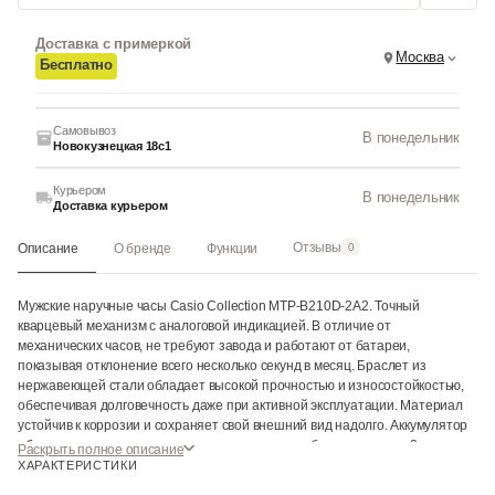
Доставка с примеркой
Москва
Бесплатно
Самовывоз
В понедельник
Новокузнецкая 18с1
Курьером
В понедельник
Доставка курьером
Отзывы
Описание
О бренде
Функции
0
Мужские наручные часы Casio Collection MTP-B210D-2A2. Точный
кварцевый механизм с аналоговой индикацией. В отличие от
механических часов, не требуют завода и работают от батареи,
показывая отклонение всего несколько секунд в месяц. Браслет из
нержавеющей стали обладает высокой прочностью и износостойкостью,
обеспечивая долговечность даже при активной эксплуатации. Материал
устойчив к коррозии и сохраняет свой внешний вид надолго. Аккумулятор
обеспечивает часы достаточным питанием приблизительно на 3 года.
Раскрыть полное описание
Корпус изготовлен из высококачественной нержавеющей стали 316L с
ХАРАКТЕРИСТИКИ
высокими антикоррозийными свойствами. Прочное, устойчивое к