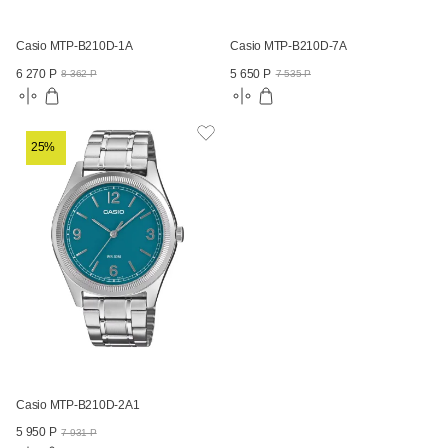
Casio MTP-B210D-1A
Casio MTP-B210D-7A
6 270 Р
5 650 Р
8 362 Р
7 535 Р
25%
Casio MTP-B210D-2A1
5 950 Р
7 931 Р