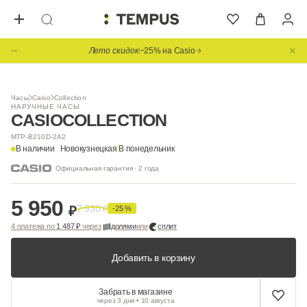
Лето скидок
−25% на Casio
1
/ 2
НОВИНКА
Часы
Casio
Collection
НАРУЧНЫЕ ЧАСЫ
CASIO
COLLECTION
MTP-B210D-2A2
В наличии
Новокузнецкая
/
В понедельник
Официальная гарантия · 2 года
5 950
7 930
₽
₽
-25 %
4 платежа по
1 487 ₽
через
долями
или
сплит
Добавить в корзину
Забрать в магазине
через 3 дня • 10 августа