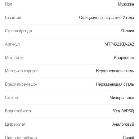
царапинам минеральное стекло защищает часы от повреждений. Часы
Пол
Мужские
являются водонепроницаемыми до 5 Бар. Цвет корпуса: Серебристый.
Цвет циферблата: Синий. Высота (с ушками): 45.5 мм. Толщина: 8 мм.
Гарантия
Официальная гарантия 2 года
Гарантия: 2 года.
Страна бренда
Япония
Артикул
MTP-B210D-2A2
Механизм
Кварцевые
Материал корпуса
Нержавеющая сталь
Браслет/ремешок
Нержавеющая сталь
Стекло
Минеральное
Водостойкость
50m (WR50)
Циферблат
Аналоговый
Цвет циферблата
Синий