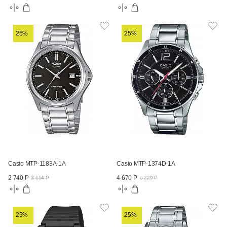
25%
25%
Casio MTP-1183A-1A
Casio MTP-1374D-1A
2 740 Р
4 670 Р
3 654 Р
6 229 Р
25%
25%