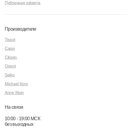
Публичная оферта
Производители
Tissot
Casio
Citizen
Orient
Seiko
Michael Kors
Anne Klein
На связи
10:00 - 19:00 МСК
без выходных