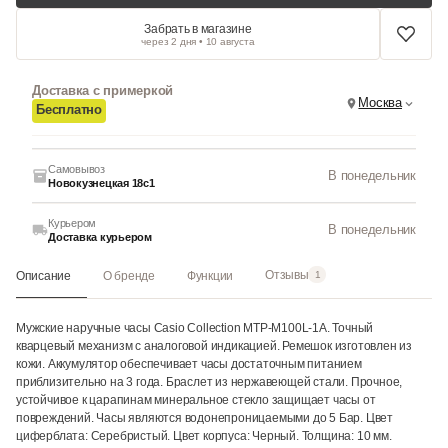
Забрать в магазине
через 2 дня • 10 августа
Доставка с примеркой
Москва
Бесплатно
Самовывоз
В понедельник
Новокузнецкая 18с1
Курьером
В понедельник
Доставка курьером
Отзывы
Описание
О бренде
Функции
1
Мужские наручные часы Casio Collection MTP-M100L-1A. Точный
кварцевый механизм с аналоговой индикацией. Ремешок изготовлен из
кожи. Аккумулятор обеспечивает часы достаточным питанием
приблизительно на 3 года. Браслет из нержавеющей стали. Прочное,
устойчивое к царапинам минеральное стекло защищает часы от
повреждений. Часы являются водонепроницаемыми до 5 Бар. Цвет
циферблата: Серебристый. Цвет корпуса: Черный. Толщина: 10 мм.