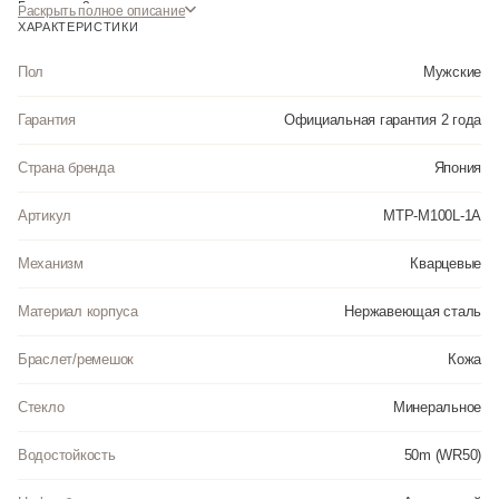
Гарантия: 2 года.
Раскрыть полное описание
ХАРАКТЕРИСТИКИ
Инструкция к Casio MTP-M100L-1A на русском языке
Пол
Мужские
Гарантия
Официальная гарантия 2 года
Страна бренда
Япония
Артикул
MTP-M100L-1A
Механизм
Кварцевые
Материал корпуса
Нержавеющая сталь
Браслет/ремешок
Кожа
Стекло
Минеральное
Водостойкость
50m (WR50)