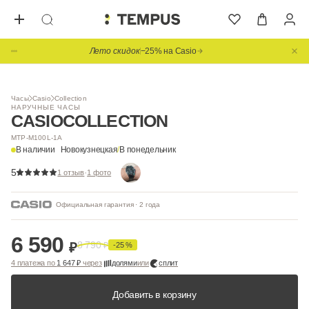
Лето скидок
−25% на Casio
Часы
Casio
Collection
НАРУЧНЫЕ ЧАСЫ
CASIO
COLLECTION
MTP-M100L-1A
В наличии
Новокузнецкая
/
В понедельник
5
·
1 отзыв
1 фото
Официальная гарантия · 2 года
6 590
8 790
₽
₽
-25 %
4 платежа по
1 647 ₽
через
долями
или
сплит
Добавить в корзину