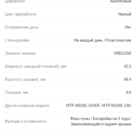
Циферблат
Аналоговый
Цвет циферблата
Черный
Отображение даты
Нет
Стиль/дизайн
На каждый день / Классические
Элемент питания
SR621SW
Ширина (с заводной головкой), мм
42.5
Высота (с ушками), мм
48.4
Толщина, мм
9.6
Другие названия модели
MTP-M100L-1AVDF, MTP-M100L-1AV
Фазы луны / Батарейка на 3 года /
Функции и особенности
Завинчивающаяся задняя крышка