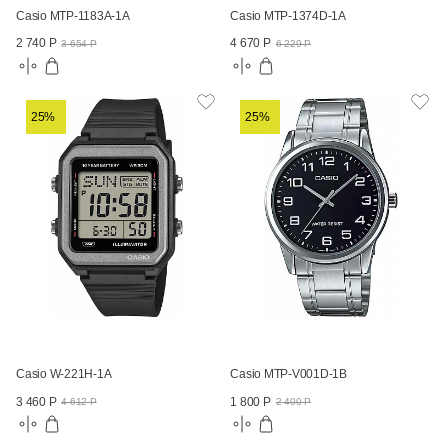
Casio MTP-1183A-1A
Casio MTP-1374D-1A
2 740 Р
4 670 Р
3 654 Р
6 229 Р
25%
25%
Casio W-221H-1A
Casio MTP-V001D-1B
3 460 Р
1 800 Р
4 612 Р
2 400 Р