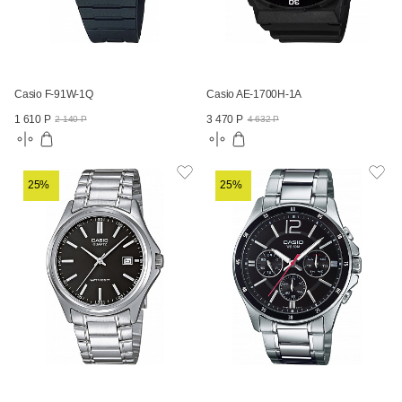
Casio F-91W-1Q
Casio AE-1700H-1A
1 610 Р
3 470 Р
2 140 Р
4 632 Р
25%
25%