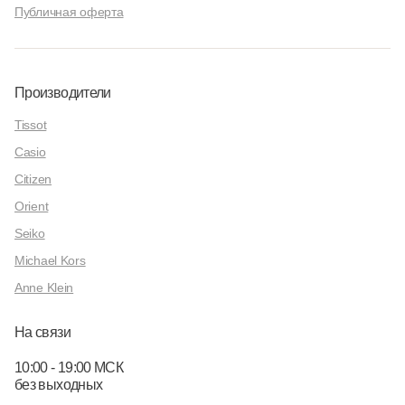
Публичная оферта
Производители
Tissot
Casio
Citizen
Orient
Seiko
Michael Kors
Anne Klein
На связи
10:00 - 19:00 МСК
без выходных