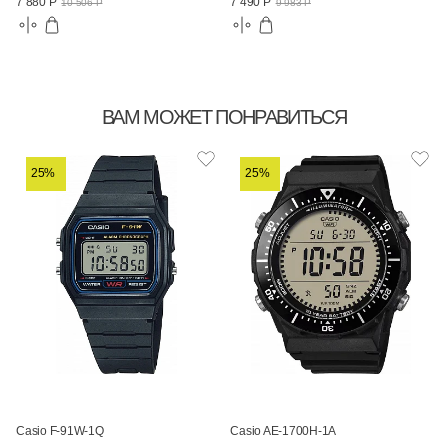
7 880 Р
7 490 Р
10 506 Р
9 983 Р
ВАМ МОЖЕТ ПОНРАВИТЬСЯ
25%
25%
Casio F-91W-1Q
Casio AE-1700H-1A