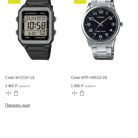
Casio W-221H-1A
Casio MTP-V001D-1B
3 460 Р
1 800 Р
4 612 Р
2 400 Р
Показать ещё