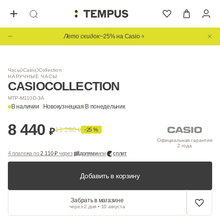
Лето скидок
−25% на Casio
Часы
Casio
Collection
НАРУЧНЫЕ ЧАСЫ
CASIO
COLLECTION
MTP-M110D-3A
В наличии
Новокузнецкая
/
В понедельник
8 440
11 260
₽
₽
-25 %
Официальная гарантия
2 года
4 платежа по
2 110 ₽
через
долями
или
сплит
Добавить в корзину
Забрать в магазине
через 2 дня • 10 августа