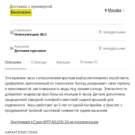
Доставка с примеркой
Москва
Бесплатно
Самовывоз
В понедельник
Новокузнецкая 18с1
Курьером
В понедельник
Доставка курьером
Отзывы
Описание
О бренде
Функции
0
Эти мужские часы с классическим круглым корпусом покоряют игрой света.
Циферблат, выполненный по технологии Sunray, раскрывает свою глубину
и переливается, как поверхность воды под лучами солнца. Элегантности
добавляет индикатор фаз Луны на позиции 6 часов. Детали дополнены
защищенной заводной головкой и винтовой задней крышкой для
надежности. Часы работают до 3 лет от одной батарейки, а браслет с
продуманной тройной застежкой снимается одним касанием.
Инструкция к Casio MTP-M110D-3A на русском языке
ХАРАКТЕРИСТИКИ