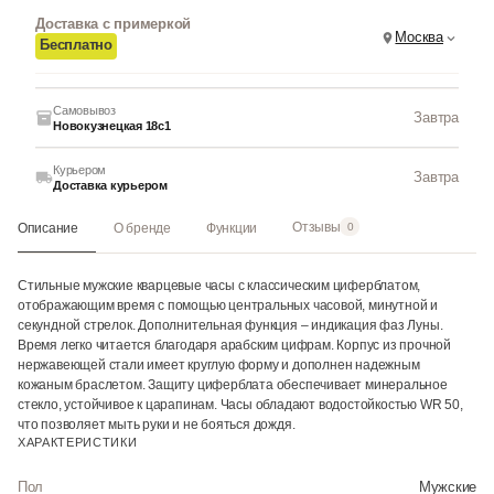
Доставка с примеркой
Москва
Бесплатно
Самовывоз
Завтра
Новокузнецкая 18с1
Курьером
Завтра
Доставка курьером
Отзывы
Описание
О бренде
Функции
0
Стильные мужские кварцевые часы с классическим циферблатом,
отображающим время с помощью центральных часовой, минутной и
секундной стрелок. Дополнительная функция – индикация фаз Луны.
Время легко читается благодаря арабским цифрам. Корпус из прочной
нержавеющей стали имеет круглую форму и дополнен надежным
кожаным браслетом. Защиту циферблата обеспечивает минеральное
стекло, устойчивое к царапинам. Часы обладают водостойкостью WR 50,
что позволяет мыть руки и не бояться дождя.
ХАРАКТЕРИСТИКИ
Пол
Мужские