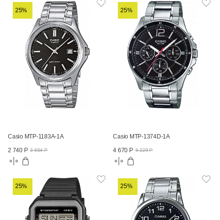
25%
25%
Casio MTP-1183A-1A
Casio MTP-1374D-1A
2 740 Р
4 670 Р
3 654 Р
6 229 Р
25%
25%