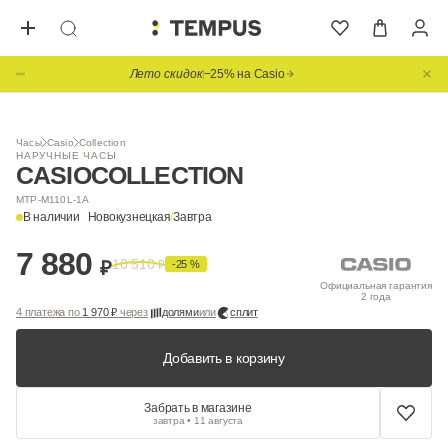
Лето скидок
−25% на Casio
1
/ 3
Часы
Casio
Collection
НАРУЧНЫЕ ЧАСЫ
CASIO
COLLECTION
MTP-M110L-1A
В наличии
Новокузнецкая
/
Завтра
7 880
10 510
₽
₽
-25 %
Официальная гарантия
2 года
4 платежа по
1 970 ₽
через
долями
или
сплит
Добавить в корзину
Забрать в магазине
завтра • 11 августа