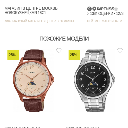
МАГАЗИН В ЦЕНТРЕ МОСКВЫ
КАРТЫ
5/5
НОВОКУЗНЕЦКАЯ 18С1
> 1384
ФЛАГМАНСКИЙ МАГАЗИН В ЦЕНТРЕ СТОЛИЦЫ
РЕЙТИНГ МАГАЗИНА В ЯНД
ПОХОЖИЕ МОДЕЛИ
25%
25%