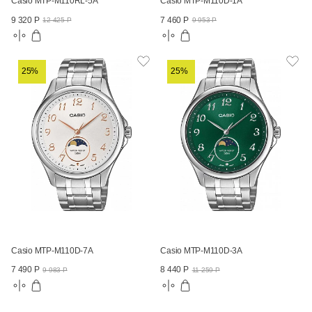
Casio MTP-M110RL-5A
Casio MTP-M110D-1A
9 320 Р
7 460 Р
12 425 Р
9 953 Р
25%
25%
Casio MTP-M110D-7A
Casio MTP-M110D-3A
7 490 Р
8 440 Р
9 983 Р
11 259 Р