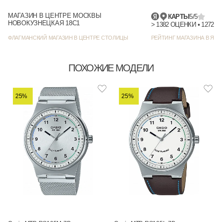
МАГАЗИН В ЦЕНТРЕ МОСКВЫ
КАРТЫ
5/5
НОВОКУЗНЕЦКАЯ 18С1
> 1382
ФЛАГМАНСКИЙ МАГАЗИН В ЦЕНТРЕ СТОЛИЦЫ
РЕЙТИНГ МАГАЗИНА В ЯНД
ПОХОЖИЕ МОДЕЛИ
25%
25%