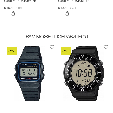
Casio MTP-RS105M-7B
Casio MTP-RS105L-7B
5 760 Р
6 730 Р
7 685 Р
8 974 Р
ВАМ МОЖЕТ ПОНРАВИТЬСЯ
25%
25%