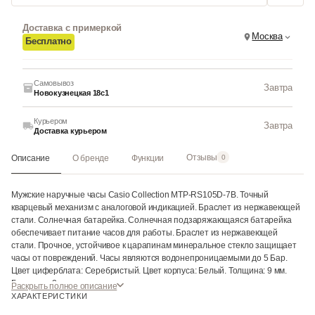
Доставка с примеркой
Москва
Бесплатно
Самовывоз
Завтра
Новокузнецкая 18с1
Курьером
Завтра
Доставка курьером
Отзывы
Описание
О бренде
Функции
0
Мужские наручные часы Casio Collection MTP-RS105D-7B. Точный
кварцевый механизм с аналоговой индикацией. Браслет из нержавеющей
стали. Солнечная батарейка. Солнечная подзаряжающаяся батарейка
обеспечивает питание часов для работы. Браслет из нержавеющей
стали. Прочное, устойчивое к царапинам минеральное стекло защищает
часы от повреждений. Часы являются водонепроницаемыми до 5 Бар.
Цвет циферблата: Серебристый. Цвет корпуса: Белый. Толщина: 9 мм.
Гарантия: 2 года.
Раскрыть полное описание
ХАРАКТЕРИСТИКИ
Инструкция к Casio MTP-RS105D-7B на русском языке