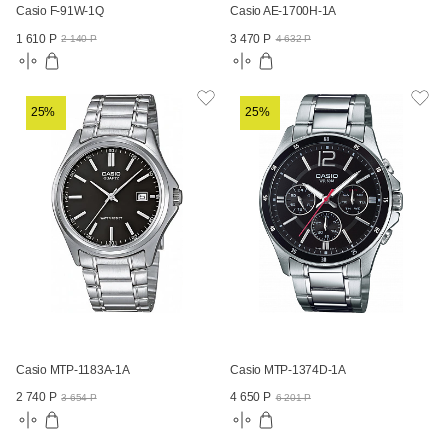
Casio F-91W-1Q
Casio AE-1700H-1A
1 610 Р
3 470 Р
2 140 Р
4 632 Р
25%
25%
Casio MTP-1183A-1A
Casio MTP-1374D-1A
2 740 Р
4 650 Р
3 654 Р
6 201 Р