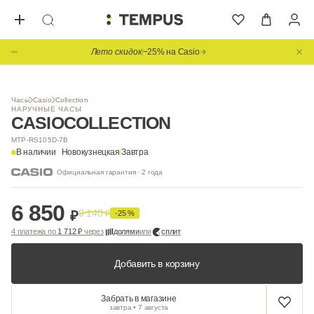
Лето скидок
−25% на Casio
Часы
Casio
Collection
НАРУЧНЫЕ ЧАСЫ
CASIO
COLLECTION
MTP-RS105D-7B
В наличии
Новокузнецкая
/
Завтра
Официальная гарантия · 2 года
6 850
9 140
₽
₽
-25 %
4 платежа по
1 712 ₽
через
долями
или
сплит
Добавить в корзину
Забрать в магазине
завтра • 7 августа