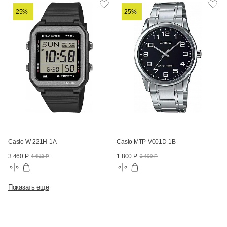
25%
25%
Casio W-221H-1A
Casio MTP-V001D-1B
3 460 Р
1 800 Р
4 612 Р
2 400 Р
Показать ещё