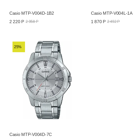
Casio MTP-V004D-1B2
Casio MTP-V004L-1A
2 220 Р
1 870 Р
2 958 Р
2 492 Р
25%
Casio MTP-V004D-7C