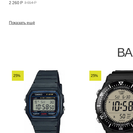
2 260 Р
3 014 Р
Показать ещё
ВА
25%
25%