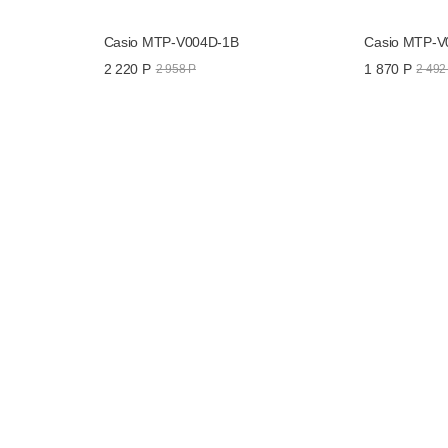
Casio MTP-V004D-1B
Casio MTP-V
2 220 Р
1 870 Р
2 958 Р
2 492