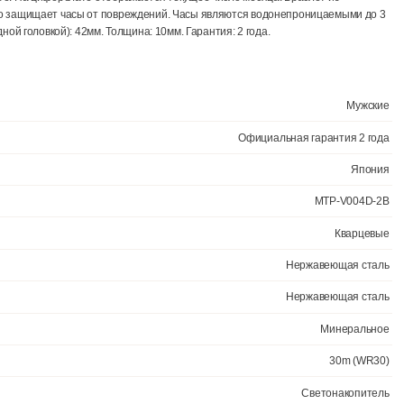
Ещё 4 фото
ый кварцевый механизм с аналоговой индикацией. Корпус изготовлен
коррозийными свойствами. На стрелки и отметки нанесен светонако
о и в темноте. На циферблате отображается текущее число месяца.
альное стекло защищает часы от повреждений. Часы являются водо
на (с заводной головкой): 42мм. Толщина: 10мм. Гарантия: 2 года.
Официал