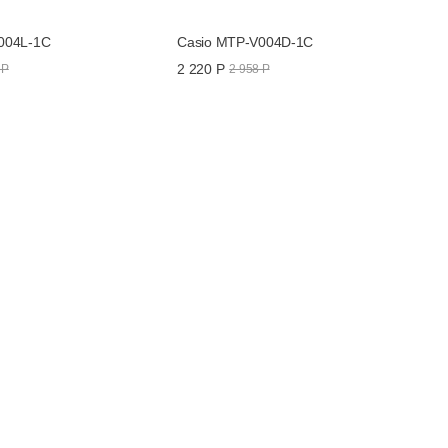
004L-1C
Casio MTP-V004D-1C
2 220 Р
 Р
2 958 Р