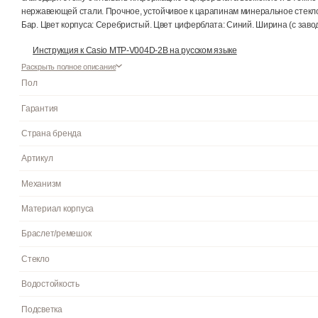
Описание
О бренде
Функции
Отзывы
24
Мужские наручные часы Casio Collection MTP-V004D-2B.
Точн
высококачественной нержавеющей стали 316L с высокими анти
благодаря этому считывать информацию с циферблата возможн
нержавеющей стали. Прочное, устойчивое к царапинам минер
Бар. Цвет корпуса: Серебристый. Цвет циферблата: Синий. Шири
Инструкция к Casio MTP-V004D-2B на русском языке
Раскрыть полное описание
Пол
Гарантия