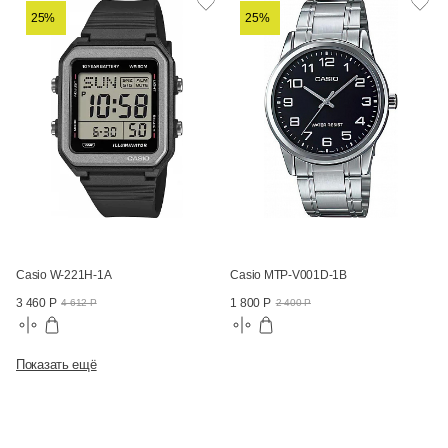
25%
25%
Casio W-221H-1A
Casio MTP-V001D-1B
3 460 Р
1 800 Р
4 612 Р
2 400 Р
Показать ещё