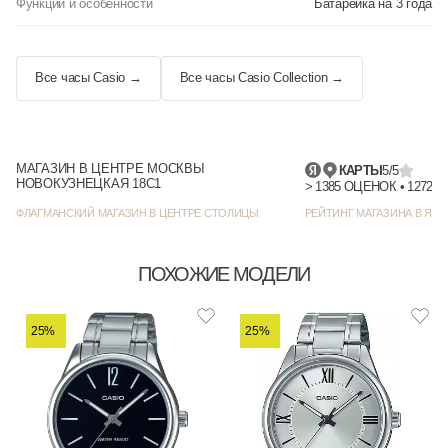
Функции и особенности
Батарейка на 3 года
Все часы Casio →
Все часы Casio Collection →
МАГАЗИН В ЦЕНТРЕ МОСКВЫ
КАРТЫ
5/5
НОВОКУЗНЕЦКАЯ 18С1
> 1385
ФЛАГМАНСКИЙ МАГАЗИН В ЦЕНТРЕ СТОЛИЦЫ
РЕЙТИНГ МАГАЗИНА В ЯНД
ПОХОЖИЕ МОДЕЛИ
25%
25%