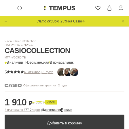
Лето скидок
−25% на Casio
1
/ 3
BESTSELLER
Видео
Часы
Casio
Collection
НАРУЧНЫЕ ЧАСЫ
CASIO
COLLECTION
MTP-V005D-7B
В наличии
Новокузнецкая
/
В понедельник
5
·
40 отзывов
61 фото
Официальная гарантия · 2 года
1 910
2 550
₽
₽
-25 %
4 платежа по
477 ₽
через
долями
или
сплит
Добавить в корзину