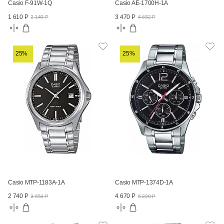
Casio F-91W-1Q
Casio AE-1700H-1A
1 610 Р
3 470 Р
2 140 Р
4 632 Р
25%
25%
Casio MTP-1183A-1A
Casio MTP-1374D-1A
2 740 Р
4 670 Р
3 654 Р
6 229 Р