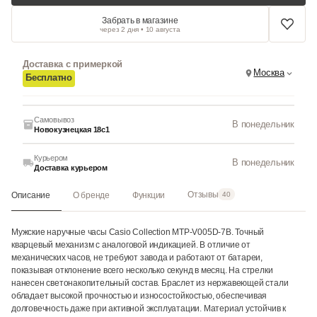
Забрать в магазине
через 2 дня • 10 августа
Доставка с примеркой
Москва
Бесплатно
Самовывоз
В понедельник
Новокузнецкая 18с1
Курьером
В понедельник
Доставка курьером
Отзывы
Описание
О бренде
Функции
40
Мужские наручные часы Casio Collection MTP-V005D-7B. Точный
кварцевый механизм с аналоговой индикацией. В отличие от
механических часов, не требуют завода и работают от батареи,
показывая отклонение всего несколько секунд в месяц. На стрелки
нанесен светонакопительный состав. Браслет из нержавеющей стали
обладает высокой прочностью и износостойкостью, обеспечивая
долговечность даже при активной эксплуатации. Материал устойчив к