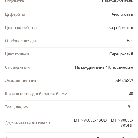
Подсветка
Светонакопитель
Циферблат
Аналоговый
Цвет циферблата
Серебристый
Отображение даты
Нет
Цвет корпуса
Серебристый
Стиль/дизайн
На каждый день / Классические
Элемент питания
SR626SW
Ширина (с заводной головкой), мм
40
Толщина, мм
8.1
MTP-V005D-7BUDF, MTP-V005D-
Другие названия модели
7BVDF