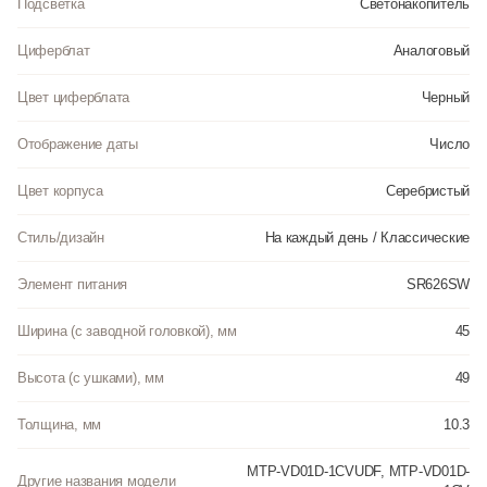
Подсветка
Светонакопитель
Циферблат
Аналоговый
Цвет циферблата
Черный
Отображение даты
Число
Цвет корпуса
Серебристый
Стиль/дизайн
На каждый день / Классические
Элемент питания
SR626SW
Ширина (с заводной головкой), мм
45
Высота (с ушками), мм
49
Толщина, мм
10.3
MTP-VD01D-1CVUDF, MTP-VD01D-
Другие названия модели