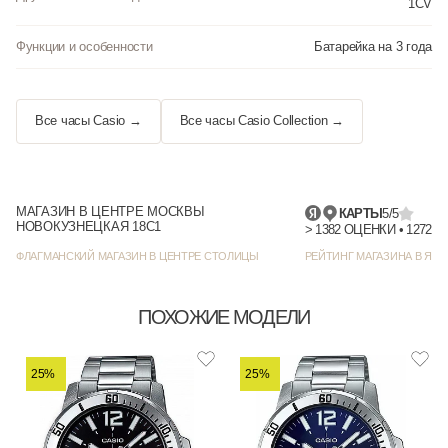
1CV
Функции и особенности
Батарейка на 3 года
Все часы Casio →
Все часы Casio Collection →
МАГАЗИН В ЦЕНТРЕ МОСКВЫ
КАРТЫ
5/5
НОВОКУЗНЕЦКАЯ 18С1
> 1382
ФЛАГМАНСКИЙ МАГАЗИН В ЦЕНТРЕ СТОЛИЦЫ
РЕЙТИНГ МАГАЗИНА В ЯНД
ПОХОЖИЕ МОДЕЛИ
25%
25%