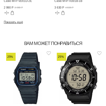
Casio MTP-VD01D-2E
Casio MTP-VD01B-1B
2 990 Р
3 630 Р
3 980 Р
4 836 Р
Показать ещё
ВАМ МОЖЕТ ПОНРАВИТЬСЯ
25%
25%