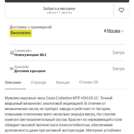
Забрать в магазине
завтра • 7 августа
Доставка с примеркой
Москва
Бесплатно
Самовывоз
Завтра
Новокузнецкая 18с1
Курьером
Завтра
Доставка курьером
Отзывы
Описание
О бренде
Функции
28
Мужские наручные часы Casio Collection MTP-VD01D-1C. Точный
кварцевый механизм с аналоговой индикацией. В отличие от
механических часов, не требуют завода и работают от батареи,
показывая отклонение всего несколько секунд в месяц. На стрелки
нанесен светонакопительный состав. Браслет из нержавеющей стали
обладает высокой прочностью и износостойкостью, обеспечивая
долговечность даже при активной эксплуатации. Материал устойчив к