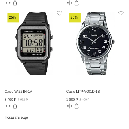
25%
25%
Casio W-221H-1A
Casio MTP-V001D-1B
3 460 Р
1 800 Р
4 612 Р
2 400 Р
Показать ещё