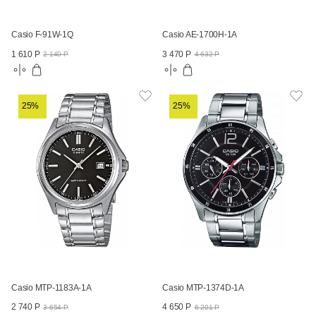
Casio F-91W-1Q
Casio AE-1700H-1A
1 610 Р
3 470 Р
2 140 Р
4 632 Р
25%
25%
Casio MTP-1183A-1A
Casio MTP-1374D-1A
2 740 Р
4 650 Р
3 654 Р
6 201 Р