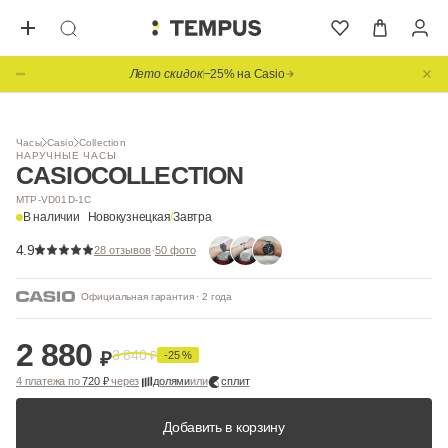
Лето скидок
−25% на Casio
1
/ 6
BESTSELLER
Видео
Часы
Casio
Collection
НАРУЧНЫЕ ЧАСЫ
CASIO
COLLECTION
MTP-VD01D-1C
В наличии
Новокузнецкая
/
Завтра
4.9
·
28 отзывов
50 фото
Официальная гарантия · 2 года
2 880
3 840
₽
₽
-25 %
4 платежа по
720 ₽
через
долями
или
сплит
Добавить в корзину