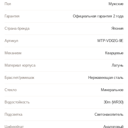
корпуса: Желтое золото. Цвет циферблата: Золотистый. Ширина (с
Пол
Мужские
заводной головкой): 48мм. Толщина: 10мм. Гарантия: 2 года.
Гарантия
Официальная гарантия 2 года
Инструкция к Casio MTP-VD02G-9E на русском языке
Страна бренда
Япония
Артикул
MTP-VD02G-9E
Механизм
Кварцевые
Материал корпуса
Латунь
Браслет/ремешок
Нержавеющая сталь
Стекло
Минеральное
Водостойкость
30m (WR30)
Подсветка
Светонакопитель
Циферблат
Аналоговый