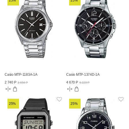
25%
25%
Casio MTP-1183A-1A
Casio MTP-1374D-1A
2 740 Р
4 670 Р
3 654 Р
6 229 Р
25%
25%