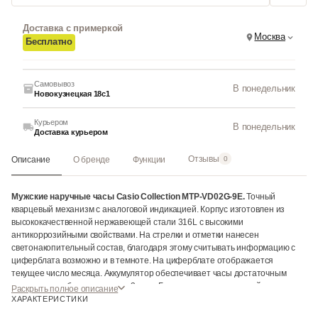
Доставка с примеркой
Москва
Бесплатно
Самовывоз
В понедельник
Новокузнецкая 18с1
Курьером
В понедельник
Доставка курьером
Отзывы
Описание
О бренде
Функции
0
Мужские наручные часы Casio Collection MTP-VD02G-9E.
Точный
кварцевый механизм с аналоговой индикацией. Корпус изготовлен из
высококачественной нержавеющей стали 316L с высокими
антикоррозийными свойствами. На стрелки и отметки нанесен
светонакопительный состав, благодаря этому считывать информацию с
циферблата возможно и в темноте. На циферблате отображается
текущее число месяца. Аккумулятор обеспечивает часы достаточным
питанием приблизительно на 3 года. Браслет из нержавеющей стали.
Раскрыть полное описание
Прочное, устойчивое к царапинам минеральное стекло защищает часы от
ХАРАКТЕРИСТИКИ
повреждений. Часы являются водонепроницаемыми до 3 Бар. Цвет