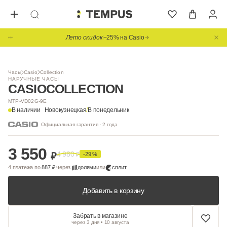
Лето скидок
−25% на Casio
Часы
Casio
Collection
НАРУЧНЫЕ ЧАСЫ
CASIO
COLLECTION
MTP-VD02G-9E
В наличии
Новокузнецкая
/
В понедельник
Официальная гарантия · 2 года
3 550
4 980
₽
₽
-29 %
4 платежа по
887 ₽
через
долями
или
сплит
Добавить в корзину
Забрать в магазине
через 3 дня • 10 августа