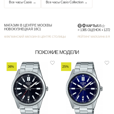
Все часы Casio →
Все часы Casio Collection →
МАГАЗИН В ЦЕНТРЕ МОСКВЫ
КАРТЫ
5/5
НОВОКУЗНЕЦКАЯ 18С1
> 1385
ФЛАГМАНСКИЙ МАГАЗИН В ЦЕНТРЕ СТОЛИЦЫ
РЕЙТИНГ МАГАЗИНА В ЯНД
ПОХОЖИЕ МОДЕЛИ
36%
25%