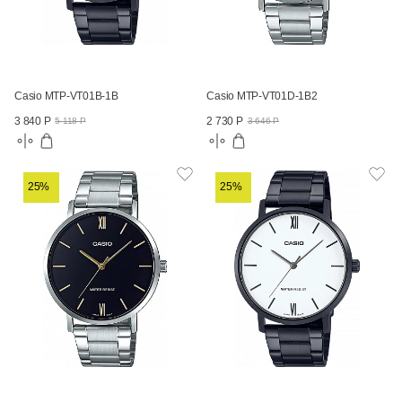
Casio MTP-VT01B-1B
Casio MTP-VT01D-1B2
3 840 Р
2 730 Р
5 118 Р
3 646 Р
25%
25%