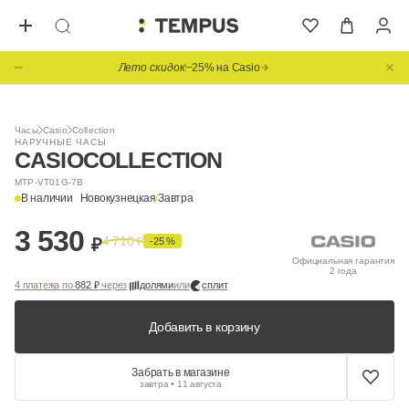
Лето скидок
−25% на Casio
Часы
Casio
Collection
НАРУЧНЫЕ ЧАСЫ
CASIO
COLLECTION
MTP-VT01G-7B
В наличии
Новокузнецкая
/
Завтра
3 530
4 710
₽
₽
-25 %
Официальная гарантия
2 года
4 платежа по
882 ₽
через
долями
или
сплит
Добавить в корзину
Забрать в магазине
завтра • 11 августа