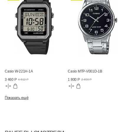
Casio W-221H-1A
Casio MTP-V001D-1B
3 460 Р
1 800 Р
4 612 Р
2 400 Р
Показать ещё