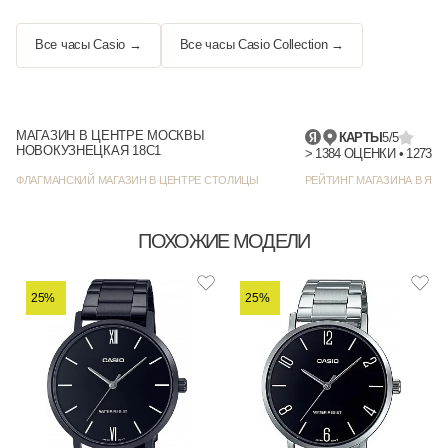
Все часы Casio →
Все часы Casio Collection →
МАГАЗИН В ЦЕНТРЕ МОСКВЫ
КАРТЫ
5/5
НОВОКУЗНЕЦКАЯ 18С1
> 1384
ФЛАГМАНСКИЙ МАГАЗИН В ЦЕНТРЕ СТОЛИЦЫ
РЕЙТИНГ МАГАЗИНА В ЯНД
ПОХОЖИЕ МОДЕЛИ
25%
25%