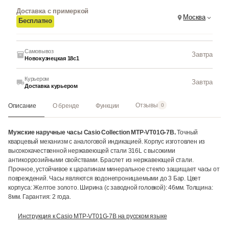
Доставка с примеркой
Москва
Бесплатно
Самовывоз
Завтра
Новокузнецкая 18с1
Курьером
Завтра
Доставка курьером
Отзывы
Описание
О бренде
Функции
0
Мужские наручные часы Casio Collection MTP-VT01G-7B.
Точный
кварцевый механизм с аналоговой индикацией. Корпус изготовлен из
высококачественной нержавеющей стали 316L с высокими
антикоррозийными свойствами. Браслет из нержавеющей стали.
Прочное, устойчивое к царапинам минеральное стекло защищает часы от
повреждений. Часы являются водонепроницаемыми до 3 Бар. Цвет
корпуса: Желтое золото. Ширина (с заводной головкой): 46мм. Толщина:
8мм. Гарантия: 2 года.
Инструкция к Casio MTP-VT01G-7B на русском языке