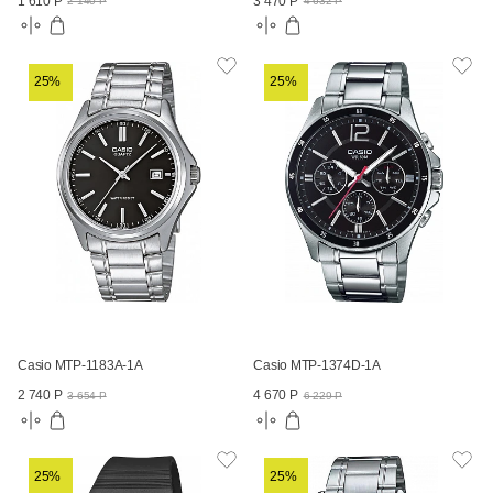
1 610 Р
3 470 Р
2 140 Р
4 632 Р
25%
25%
Casio MTP-1183A-1A
Casio MTP-1374D-1A
2 740 Р
4 670 Р
3 654 Р
6 229 Р
25%
25%