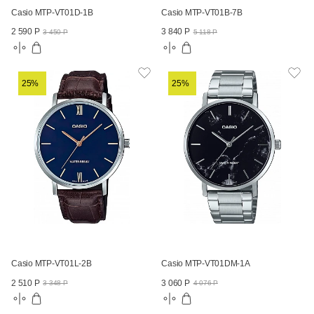
Casio MTP-VT01D-1B
Casio MTP-VT01B-7B
2 590 Р
3 840 Р
3 450 Р
5 118 Р
25%
25%
Casio MTP-VT01L-2B
Casio MTP-VT01DM-1A
2 510 Р
3 060 Р
3 348 Р
4 076 Р