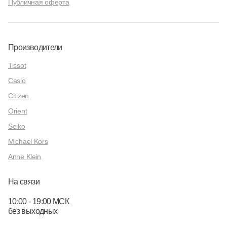
Публичная оферта
Производители
Tissot
Casio
Citizen
Orient
Seiko
Michael Kors
Anne Klein
На связи
10:00 - 19:00 МСК
без выходных