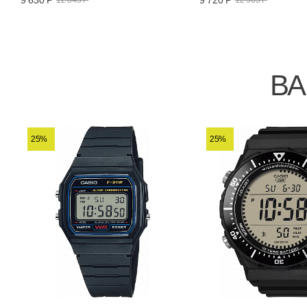
12 845 Р
12 965 Р
ВА
25%
25%