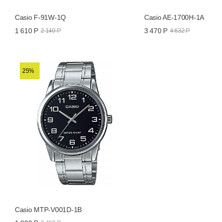
Casio F-91W-1Q
Casio AE-1700H-1A
1 610 Р
3 470 Р
2 140 Р
4 632 Р
25%
Casio MTP-V001D-1B