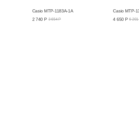
Casio MTP-1183A-1A
Casio MTP-1
2 740 Р
4 650 Р
3 654 Р
6 201