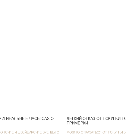
MTP-W500L-2A
Кварцевые
Нержавеющая сталь
Кожа
Минеральное
50m (WR50)
Светонакопитель
Аналоговый
Синий
Число
РИГИНАЛЬНЫЕ ЧАСЫ CASIO
ЛЕГКИЙ ОТКАЗ ОТ ПОКУПКИ ПОСЛ
ПРИМЕРКИ
Серебристый
ОНСКИЕ И ШВЕЙЦАРСКИЕ БРЕНДЫ С
МОЖНО ОТКАЗАТЬСЯ ОТ ПОКУПКИ БЕЗ