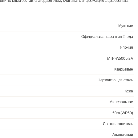
Ещё 1 фото
 кварцевый механизм с аналоговой индикацией. Ремешок изготовлен 
х областях по всему миру. Функция будильника. Аккумулятор обеспе
 нержавеющей стали. Прочное, устойчивое к царапинам минеральное
исло месяца. Часы являются водонепроницаемыми до 5 Бар. Цвет ц
есен светонакопительный состав, благодаря этому считывать инфор
Официал