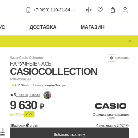
+7 (499) 110-31-64
УС
ДОСТАВКА
МАГАЗИН
Часы
Casio
Collection
НАРУЧНЫЕ ЧАСЫ
CASIO
COLLEC
MTP-W500L-2A
В наличии
Новокузнецкая
/
Завтра
5
1 отзыв
·
1 фото
9 630
₽
12 850
-25 %
₽