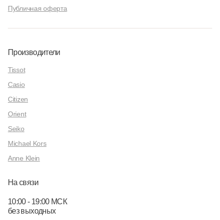
Публичная оферта
Производители
Tissot
Casio
Citizen
Orient
Seiko
Michael Kors
Anne Klein
На связи
10:00 - 19:00 МСК
без выходных