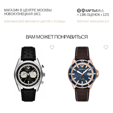
МАГАЗИН В ЦЕНТРЕ МОСКВЫ
КАРТЫ
5/5
НОВОКУЗНЕЦКАЯ 18С1
> 1385
ФЛАГМАНСКИЙ МАГАЗИН В ЦЕНТРЕ СТОЛИЦЫ
РЕЙТИНГ МАГАЗИНА В ЯНД
ВАМ МОЖЕТ ПОНРАВИТЬСЯ