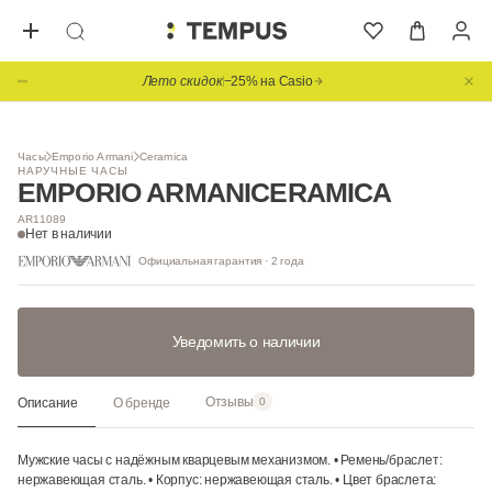
Лето скидок
−25% на Casio
1
/ 3
Часы
Emporio Armani
Ceramica
НАРУЧНЫЕ ЧАСЫ
EMPORIO ARMANI
CERAMICA
AR11089
Нет в наличии
Официальная гарантия · 2 года
Уведомить о наличии
Отзывы
Описание
О бренде
0
Мужские часы с надёжным кварцевым механизмом. • Ремень/браслет:
нержавеющая сталь. • Корпус: нержавеющая сталь. • Цвет браслета: