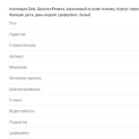
Описание
О бренде
Отзывы
0
Коллекция Zeta, Браслет/Ремень: коричневый из кожи теленка, 
Функции: дата, день недели, Циферблат: белый
Пол
Гарантия
Страна бренда
Артикул
Механизм
Материал корпуса
Браслет/ремешок