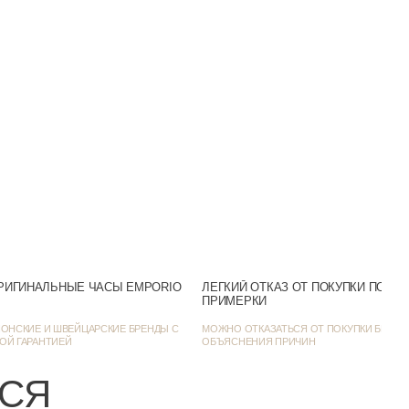
Минеральное
50m (WR50)
Светонакопитель
Аналоговый
Белый
Число и день недели
Серый
Фэшн-часы
РИГИНАЛЬНЫЕ ЧАСЫ EMPORIO
ЛЕГКИЙ ОТКАЗ ОТ ПОКУПКИ ПОСЛ
ПРИМЕРКИ
43
ОНСКИЕ И ШВЕЙЦАРСКИЕ БРЕНДЫ С
МОЖНО ОТКАЗАТЬСЯ ОТ ПОКУПКИ БЕЗ
ОЙ ГАРАНТИЕЙ
ОБЪЯСНЕНИЯ ПРИЧИН
11
ЬСЯ