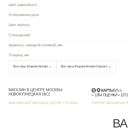
Стекло
Водостойкость
Подсветка
Циферблат
Цвет циферблата
Отображение даты
Цвет корпуса
Стиль/дизайн
МАГАЗИН В ЦЕНТРЕ МОСКВЫ
КАРТЫ
5/5
НОВОКУЗНЕЦКАЯ 18С1
Ширина (с заводной головкой), мм
ФЛАГМАНСКИЙ МАГАЗИН В ЦЕНТРЕ СТОЛИЦЫ
РЕЙТИНГ МАГАЗИНА В Я
Толщина, мм
ВА
Все часы Emporio Armani →
Все часы Emporio Armani Classics