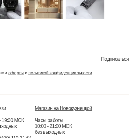
Подписаться
иями
оферты
и
политикой конфиденциальности
.
язи
Магазин на Новокузнецкой
- 19:00 МСК
Часы работы
ыходных
10:00 - 21:00 МСК
без выходных