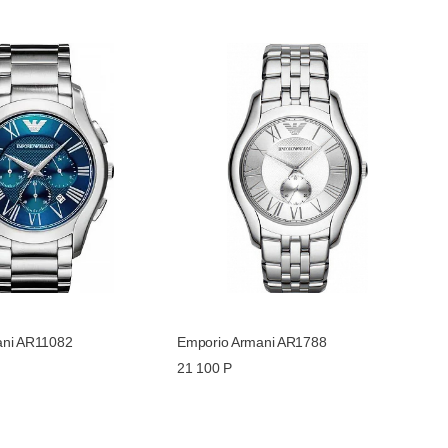
ani AR11082
Emporio Armani AR1788
21 100 Р