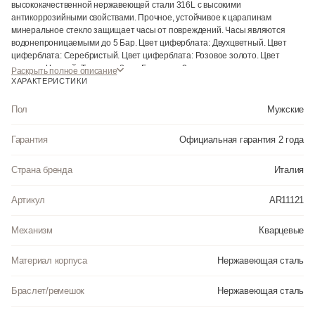
высококачественной нержавеющей стали 316L с высокими
антикоррозийными свойствами. Прочное, устойчивое к царапинам
минеральное стекло защищает часы от повреждений. Часы являются
водонепроницаемыми до 5 Бар. Цвет циферблата: Двухцветный. Цвет
циферблата: Серебристый. Цвет циферблата: Розовое золото. Цвет
корпуса: Черный. Толщина: 8 мм. Гарантия: 2 года.
Раскрыть полное описание
ХАРАКТЕРИСТИКИ
Пол
Мужские
Гарантия
Официальная гарантия 2 года
Страна бренда
Италия
Артикул
AR11121
Механизм
Кварцевые
Материал корпуса
Нержавеющая сталь
Браслет/ремешок
Нержавеющая сталь