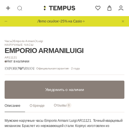
Лето скидок
−25% на Casio
1
/ 3
Часы
Emporio Armani
Luigi
НАРУЧНЫЕ ЧАСЫ
EMPORIO ARMANI
LUIGI
AR11121
Нет в наличии
Официальная гарантия · 2 года
Уведомить о наличии
Отзывы
Описание
О бренде
0
Мужские наручные часы Emporio Armani Luigi AR11121. Точный кварцевый
механизм. Браслет из нержавеющей стали. Корпус изготовлен из