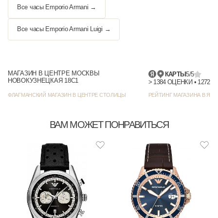
Все часы Emporio Armani →
Все часы Emporio Armani Luigi →
МАГАЗИН В ЦЕНТРЕ МОСКВЫ
КАРТЫ
5/5
НОВОКУЗНЕЦКАЯ 18С1
> 1384
ФЛАГМАНСКИЙ МАГАЗИН В ЦЕНТРЕ СТОЛИЦЫ
РЕЙТИНГ МАГАЗИНА В ЯНД
ВАМ МОЖЕТ ПОНРАВИТЬСЯ