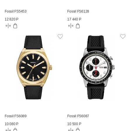
Fossil FS5453
Fossil FS6128
12 820 Р
17 440 Р
Fossil FS6089
Fossil FS6087
10 080 Р
10 500 Р