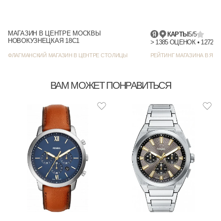
МАГАЗИН В ЦЕНТРЕ МОСКВЫ
КАРТЫ
5/5
НОВОКУЗНЕЦКАЯ 18С1
> 1385
ФЛАГМАНСКИЙ МАГАЗИН В ЦЕНТРЕ СТОЛИЦЫ
РЕЙТИНГ МАГАЗИНА В ЯНД
ВАМ МОЖЕТ ПОНРАВИТЬСЯ