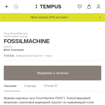
Лето скидок
−25% на Casio
1
/ 4
Часы
Fossil
Machine
НАРУЧНЫЕ ЧАСЫ
FOSSIL
MACHINE
FS5971
Нет в наличии
Официальная гарантия · 2 года
Уведомить о наличии
Отзывы
Описание
О бренде
0
Мужские наручные часы Fossil Machine FS5971. Точный кварцевый
механизм с аналоговой индикацией. Браслет из нержавеющей стали.