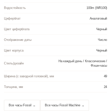
Водостойкость
100m (WR100)
Циферблат
Аналоговый
Цвет циферблата
Черный
Отображение даты
Число
Цвет корпуса
Черный
На каждый день / Классические /
Стиль/дизайн
Фэшн-часы
Ширина (с заводной головкой), мм
49
Толщина, мм
24
Все часы Fossil →
Все часы Fossil Machine →