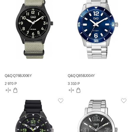
Q&Q Q76BJ006Y
Q&Q Q85BJ004Y
2 970 Р
3 310 Р