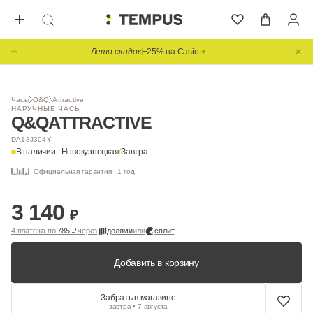
Лето скидок
−25% на Casio
Часы
Q&Q
Attractive
НАРУЧНЫЕ ЧАСЫ
Q&Q
ATTRACTIVE
DA18J304Y
В наличии
Новокузнецкая
/
Завтра
Официальная гарантия · 1 год
3 140
₽
4 платежа по
785 ₽
через
долями
или
сплит
Добавить в корзину
Забрать в магазине
завтра • 7 августа