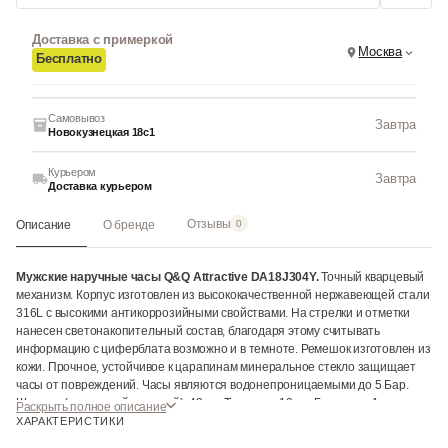
Доставка с примеркой
Москва
Бесплатно
Самовывоз
Завтра
Новокузнецкая 18с1
Курьером
Завтра
Доставка курьером
Отзывы
Описание
О бренде
0
Мужские наручные часы Q&Q Attractive DA18J304Y.
Точный кварцевый
механизм. Корпус изготовлен из высококачественной нержавеющей стали
316L с высокими антикоррозийными свойствами. На стрелки и отметки
нанесен светонакопительный состав, благодаря этому считывать
информацию с циферблата возможно и в темноте. Ремешок изготовлен из
кожи. Прочное, устойчивое к царапинам минеральное стекло защищает
часы от повреждений. Часы являются водонепроницаемыми до 5 Бар.
Ширина (с заводной головкой): 42мм. Толщина: 10мм. Гарантия: 1 год.
Раскрыть полное описание
ХАРАКТЕРИСТИКИ