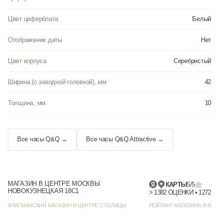
Цвет циферблата
Белый
Отображение даты
Нет
Цвет корпуса
Серебристый
Ширина (с заводной головкой), мм
42
Толщина, мм
10
Все часы Q&Q →
Все часы Q&Q Attractive →
МАГАЗИН В ЦЕНТРЕ МОСКВЫ
КАРТЫ
5/5
НОВОКУЗНЕЦКАЯ 18С1
> 1382
ФЛАГМАНСКИЙ МАГАЗИН В ЦЕНТРЕ СТОЛИЦЫ
РЕЙТИНГ МАГАЗИНА В ЯНД