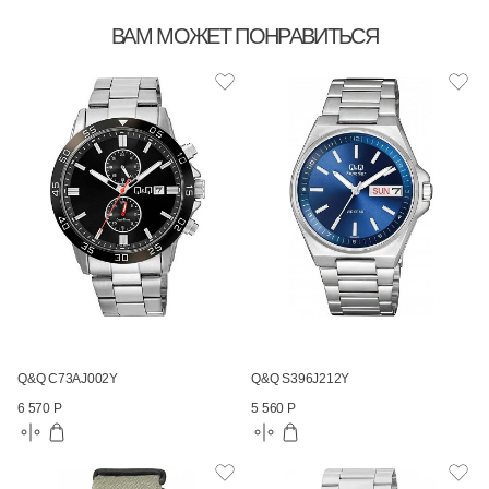
ВАМ МОЖЕТ ПОНРАВИТЬСЯ
Q&Q C73AJ002Y
Q&Q S396J212Y
6 570 Р
5 560 Р