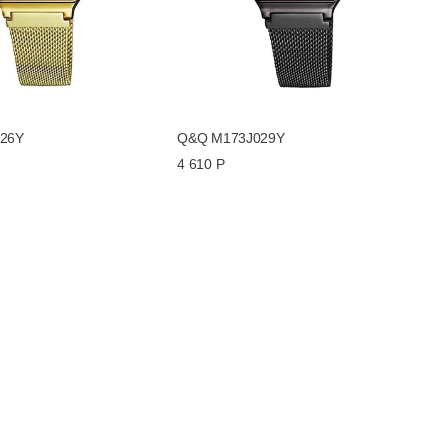
26Y
Q&Q M173J029Y
4 610 Р