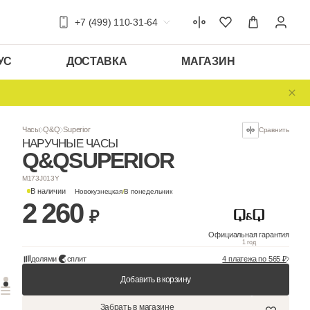
+7 (499) 110-31-64
УС
ДОСТАВКА
МАГАЗИН
Часы
Q&Q
Superior
НАРУЧНЫЕ ЧАСЫ
Q&Q
SUPERIO
M173J013Y
В наличии
Новокузнецкая
/
В понедельни
2 260
₽
долями
сплит