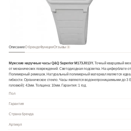
Описание
О бренде
Функции
Отзывы
0
Мужские наручные часы Q&Q Superior M173J013Y.
Точный кв
от механических повреждений. Светодиодная подсветка. На ци
Полимерный ремешок. Натуральный полимерный материал явля
гибкости. Органическое стекло. Часы являются водонепроница
головкой): 42мм. Толщина: 10мм. Гарантия: 1 год.