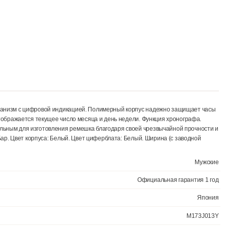
арцевый механизм с цифровой индикацией. Полимерный корпус над
ферблате отображается текущее число месяца и день недели. Функц
ется идеальным для изготовления ремешка благодаря своей чрезв
емыми до 3 Бар. Цвет корпуса: Белый. Цвет циферблата: Белый. Шири