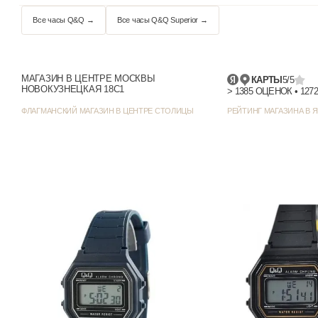
Цвет циферблата
Отображение даты
Цвет корпуса
МАГАЗИН В ЦЕНТРЕ МОСКВЫ
КАРТЫ
5/5
НОВОКУЗНЕЦКАЯ 18С1
Ширина (с заводной головкой), мм
ФЛАГМАНСКИЙ МАГАЗИН В ЦЕНТРЕ СТОЛИЦЫ
РЕЙТИНГ МАГАЗИНА В Я
Толщина, мм
Функции и особенности
Все часы Q&Q →
Все часы Q&Q Superior →