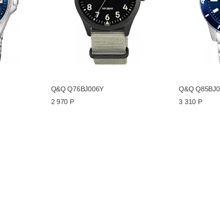
Q&Q Q76BJ006Y
Q&Q Q85BJ0
2 970 Р
3 310 Р