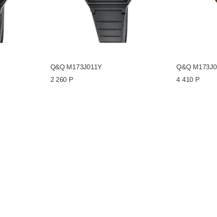
Q&Q M173J011Y
Q&Q M173J0
2 260 Р
4 410 Р