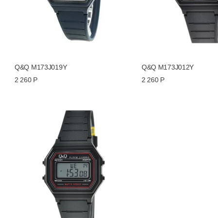
Q&Q M173J019Y
Q&Q M173J012Y
2 260 Р
2 260 Р