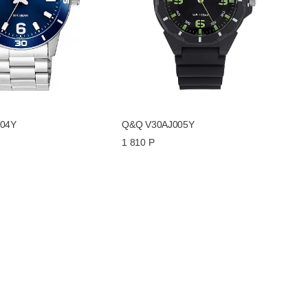
04Y
Q&Q V30AJ005Y
1 810 Р