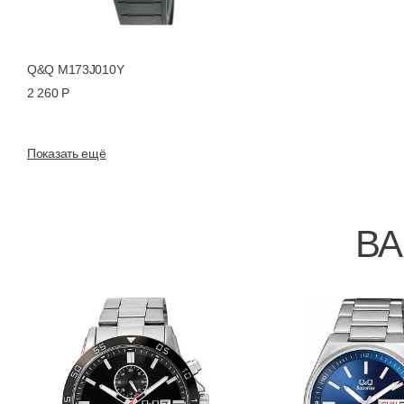
Q&Q M173J010Y
2 260 Р
Показать ещё
ВА