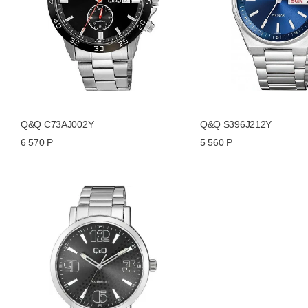
Q&Q C73AJ002Y
Q&Q S396J212Y
6 570 Р
5 560 Р