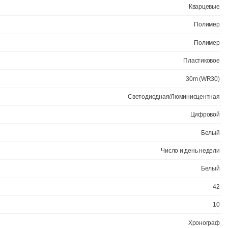
Официа
Светодиод