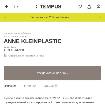
Лето скидок
−25% на Casio
1
/ 3
НОВИНКА
Часы
Anne Klein
Plastic
НАРУЧНЫЕ ЧАСЫ
ANNE KLEIN
PLASTIC
3212PEGB
Нет в наличии
Официальная гарантия · 2 года
Уведомить о наличии
Отзывы
Описание
О бренде
0
Женские кварцевые часы Anne Klein 3212PEGB — это элегантный и
функциональный аксессуар, который станет отличным дополнением к