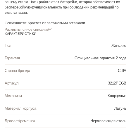
вашему стилю. Часы работают от батарейки, которая обеспечивает их
бесперебойную функциональность при соблюдении рекомендаций по
эксплуатации.
Особенности: браслет с пластиковыми вставками.
Раскрыть полное описание
Часы на руку для женщины подходят как для повседневного
ХАРАКТЕРИСТИКИ
использования, так и для особых или деловых событий, и будут служить
вам долгие годы. Эти часы подойдут для постоянного ношения, для
Пол
Женские
работы и станут прекрасным подарком на любой праздник для любителей
стильных аксессуаров.
Гарантия
Официальная гарантия 2 года
Страна бренда
США
Артикул
3212PEGB
Механизм
Кварцевые
Материал корпуса
Латунь
Браслет/ремешок
Нержавеющая сталь