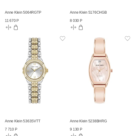
Anne Klein 5064RGTP
Anne Klein 5176CHGB
11 670 Р
8 030 Р
Anne Klein 5363SVTT
Anne Klein 5238BHRG
7 710 Р
9 130 Р