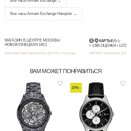
Все часы Armani Exchange →
Все часы Armani Exchange Hampton →
МАГАЗИН В ЦЕНТРЕ МОСКВЫ
КАРТЫ
5/5
НОВОКУЗНЕЦКАЯ 18С1
> 1384
ФЛАГМАНСКИЙ МАГАЗИН В ЦЕНТРЕ СТОЛИЦЫ
РЕЙТИНГ МАГАЗИНА В ЯНД
ВАМ МОЖЕТ ПОНРАВИТЬСЯ
20%