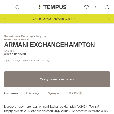
Лето скидок
−25% на Casio
1
/ 4
Часы
Armani Exchange
Hampton
НАРУЧНЫЕ ЧАСЫ
ARMANI EXCHANGE
HAMPTON
AX2454
Нет в наличии
Официальная гарантия · 2 года
Уведомить о наличии
Отзывы
Описание
О бренде
Функции
0
Мужские наручные часы Armani Exchange Hampton AX2454. Точный
кварцевый механизм с аналоговой индикацией. Браслет из нержавеющей