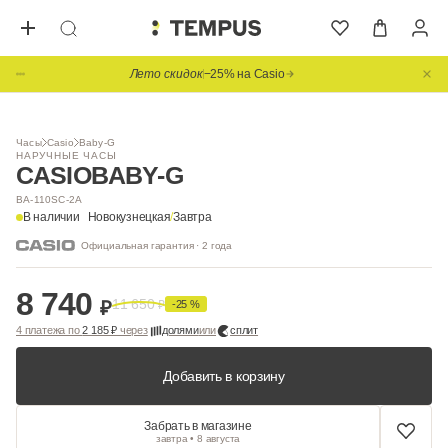
Лето скидок
−25% на Casio
1
/ 8
Часы
Casio
Baby-G
НАРУЧНЫЕ ЧАСЫ
CASIO
BABY-G
BA-110SC-2A
В наличии
Новокузнецкая
/
Завтра
Официальная гарантия · 2 года
8 740
11 650
₽
₽
-25 %
4 платежа по
2 185 ₽
через
долями
или
сплит
Добавить в корзину
Забрать в магазине
завтра • 8 августа