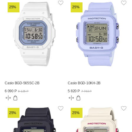
25%
25%
Casio BGD-565SC-2B
Casio BGD-10KH-2B
6 090 Р
5 820 Р
8 125 Р
7 763 Р
25%
25%