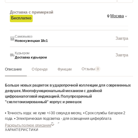
Доставка с примеркой
Москва
Бесплатно
Самовывоз
Завтра
Новокузнецкая 18с1
Курьером
Завтра
Доставка курьером
Отзывы
Описание
О бренде
Функции
0
Больше новых рацветок в ударопрочной коллекции для современных
девушек. Многофункциональный механизм с двойной
цифроаналоговой индикацией. Полупрозрачный
"скелетонизированный" корпус и ремешок
• Точность хода: не хуже +/-30 секунд в месяц. • Срок службы батареи 2
года. • Электрическая подсветка - для освещения циферблата
используется светодиод. • Отображение текущего времени в основных
Раскрыть полное описание
городах и регионах мира. • Секундомер с точностью показаний 1/100 сек и
ХАРАКТЕРИСТИКИ
максимальным временем измерения - 24 час. • Таймер обратного осчета. •