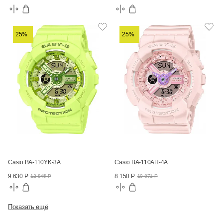
25%
25%
Casio BA-110YK-3A
Casio BA-110AH-4A
9 630 Р
8 150 Р
12 845 Р
10 871 Р
Показать ещё