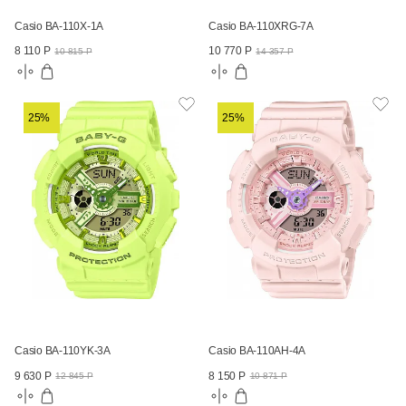
Casio BA-110X-1A
Casio BA-110XRG-7A
8 110 Р
10 770 Р
10 815 Р
14 357 Р
25%
25%
Casio BA-110YK-3A
Casio BA-110AH-4A
9 630 Р
8 150 Р
12 845 Р
10 871 Р