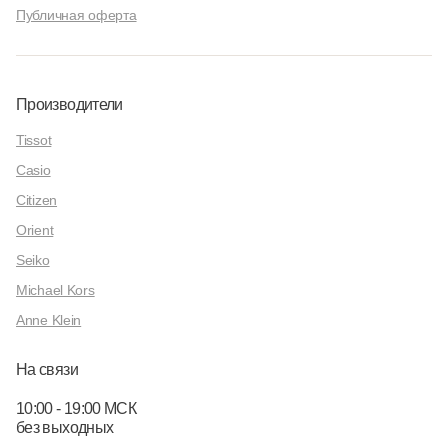
Публичная оферта
Производители
Tissot
Casio
Citizen
Orient
Seiko
Michael Kors
Anne Klein
На связи
10:00 - 19:00 МСК
без выходных