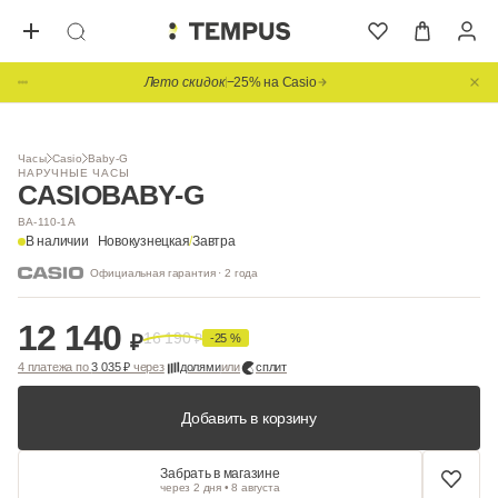
Лето скидок
−25% на Casio
1
/ 5
Часы
Casio
Baby-G
НАРУЧНЫЕ ЧАСЫ
CASIO
BABY-G
BA-110-1A
В наличии
Новокузнецкая
/
Завтра
Официальная гарантия · 2 года
12 140
16 190
₽
₽
-25 %
4 платежа по
3 035 ₽
через
долями
или
сплит
Добавить в корзину
Забрать в магазине
через 2 дня • 8 августа