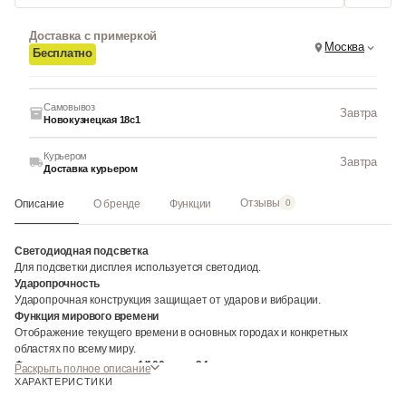
Доставка с примеркой
Москва
Бесплатно
Самовывоз
Завтра
Новокузнецкая 18с1
Курьером
Завтра
Доставка курьером
Отзывы
Описание
О бренде
Функции
0
Светодиодная подсветка
Для подсветки дисплея используется светодиод.
Ударопрочность
Ударопрочная конструкция защищает от ударов и вибрации.
Функция мирового времени
Отображение текущего времени в основных городах и конкретных
областях по всему миру.
Функция секундомера- 1/100 сек. - 24 часа
Раскрыть полное описание
Прошедшее время измеряется с точностью в 1/100 секунды. Пределы
ХАРАКТЕРИСТИКИ
измерения достигают 24 часов.