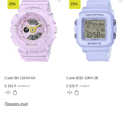
25%
25%
Casio BA-110AH-6A
Casio BGD-10KH-2B
8 150 Р
5 820 Р
10 871 Р
7 763 Р
Показать ещё