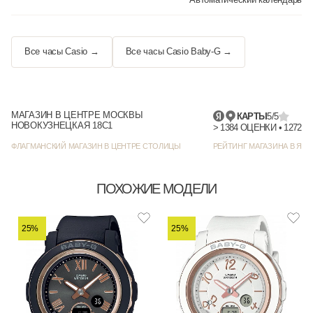
Все часы Casio →
Все часы Casio Baby-G →
МАГАЗИН В ЦЕНТРЕ МОСКВЫ
КАРТЫ
5/5
НОВОКУЗНЕЦКАЯ 18С1
> 1384
ФЛАГМАНСКИЙ МАГАЗИН В ЦЕНТРЕ СТОЛИЦЫ
РЕЙТИНГ МАГАЗИНА В ЯНД
ПОХОЖИЕ МОДЕЛИ
25%
25%