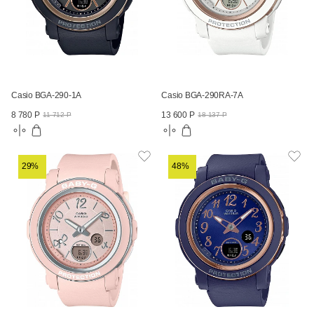
Casio BGA-290-1A
Casio BGA-290RA-7A
8 780 Р
13 600 Р
11 712 Р
18 137 Р
29%
48%