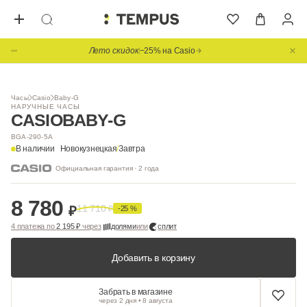
Лето скидок
−25% на Casio
1
/ 11
Часы
Casio
Baby-G
НАРУЧНЫЕ ЧАСЫ
CASIO
BABY-G
BGA-290-5A
В наличии
Новокузнецкая
/
Завтра
Официальная гарантия · 2 года
8 780
11 710
₽
₽
-25 %
4 платежа по
2 195 ₽
через
долями
или
сплит
Добавить в корзину
Забрать в магазине
через 2 дня • 8 августа