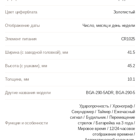
Цвет циферблата
Золотистый
Отображение даты
Число, месяц и день недели
Элемент питания
CR1025
Ширина (с заводной головкой), мм
41.5
Высота (с ушками), мм
45.2
Толщина, мм
10.1
Другие названия модели
BGA-290-5ADR, BGA-290-5
Ударопрочность / Хронограф /
Секундомер / Таймер / Ежечасный
сигнал / Будильник / Перемещение
Функции и особенности
стрелок / Батарейка на 3 года /
Мировое время / 12/24-часовое
отображение времени /
Автоматический календарь