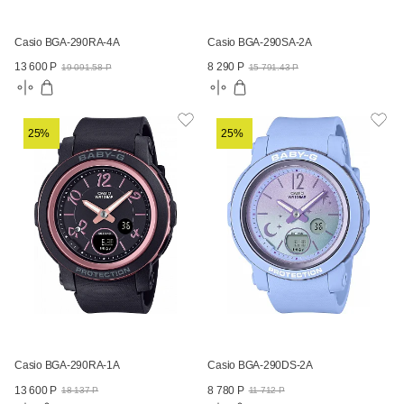
Casio BGA-290RA-4A
Casio BGA-290SA-2A
13 600 Р
8 290 Р
19 091.58 Р
15 791.43 Р
25%
25%
Casio BGA-290RA-1A
Casio BGA-290DS-2A
13 600 Р
8 780 Р
18 137 Р
11 712 Р