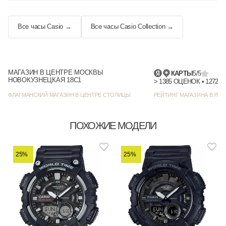
Все часы Casio →
Все часы Casio Collection →
МАГАЗИН В ЦЕНТРЕ МОСКВЫ
КАРТЫ
5/5
НОВОКУЗНЕЦКАЯ 18С1
> 1385
ФЛАГМАНСКИЙ МАГАЗИН В ЦЕНТРЕ СТОЛИЦЫ
РЕЙТИНГ МАГАЗИНА В ЯНД
ПОХОЖИЕ МОДЕЛИ
25%
25%