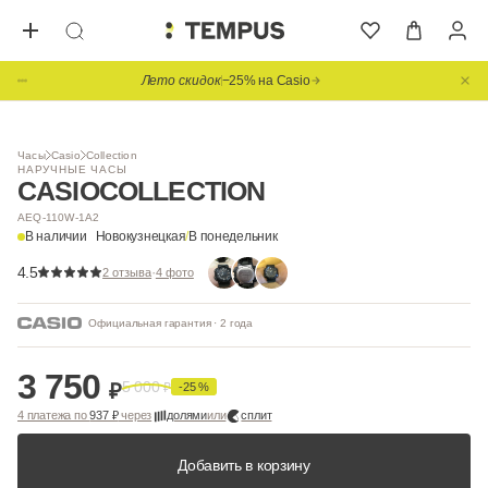
Лето скидок
−25% на Casio
Часы
Casio
Collection
НАРУЧНЫЕ ЧАСЫ
CASIO
COLLECTION
AEQ-110W-1A2
В наличии
Новокузнецкая
/
В понедельник
4.5
·
2 отзыва
4 фото
Официальная гарантия · 2 года
3 750
5 000
₽
₽
-25 %
4 платежа по
937 ₽
через
долями
или
сплит
Добавить в корзину