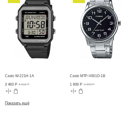
Casio W-221H-1A
Casio MTP-V001D-1B
3 460 Р
1 800 Р
4 612 Р
2 400 Р
Показать ещё