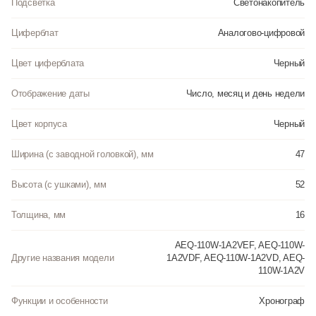
Подсветка
Светонакопитель
• Стекло из полимерного материала, устойчивое к ударному воздействию,
имеет сферическую форму.
• Циферблат с объемным дизайном, накладные элементы оформления.
Циферблат
Аналогово-цифровой
• Стальная задняя крышка крепится к корпусу 4 винтами.
• Водостойкость 100 метров (10АТМ)
Цвет циферблата
Черный
• Полимерный ремешок прочный и долговечный с простой застежкой.
Отображение даты
Число, месяц и день недели
Инструкция к Casio AEQ-110W-1A2 на русском языке
Цвет корпуса
Черный
Ширина (с заводной головкой), мм
47
Высота (с ушками), мм
52
Толщина, мм
16
AEQ-110W-1A2VEF, AEQ-110W-
Другие названия модели
1A2VDF, AEQ-110W-1A2VD, AEQ-
110W-1A2V
Функции и особенности
Хронограф