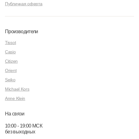
Публичная оферта
Производители
Tissot
Casio
Citizen
Orient
Seiko
Michael Kors
Anne Klein
На связи
10:00 - 19:00 МСК
без выходных