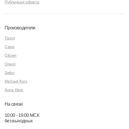
Публичная оферта
Производители
Tissot
Casio
Citizen
Orient
Seiko
Michael Kors
Anne Klein
На связи
10:00 - 19:00 МСК
без выходных