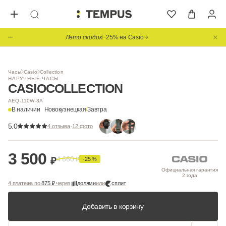
Лето скидок
−25% на Casio
Видео
Часы
Casio
Collection
НАРУЧНЫЕ ЧАСЫ
CASIO
COLLECTION
AEQ-110W-3A
В наличии
Новокузнецкая
/
Завтра
5.0
·
4 отзыва
12 фото
3 500
4 660
₽
₽
-25 %
Официальная гарантия
2 года
4 платежа по
875 ₽
через
долями
или
сплит
Добавить в корзину