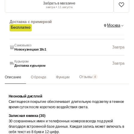
Забрать в магазине
завтра • 11 августа
Доставка с примеркой
Москва
Бесплатно
Самовывоз
Завтра
Новокузнецкая 18с1
Курьером
Завтра
Доставка курьером
Отзывы
Описание
О бренде
Функции
4
Неоновый дисплей
Светящееся покрытие обеспечивает длительную подсветку в темное
время суток после короткого воздействия света.
Записная книжка (30)
30 сохраненных имен и телефонных номеров всегда под рукой
благодаря встроенной базе данных. Каждая запись может включать в
себя текст из 8 букв и 12 цифр.