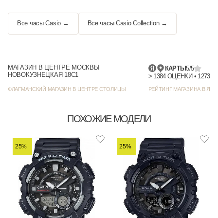
Вес
Примерно 49,0 гр
Все часы Casio →
Все часы Casio Collection →
Инструкция к Casio AEQ-110W-3A на русском языке
МАГАЗИН В ЦЕНТРЕ МОСКВЫ
КАРТЫ
5/5
НОВОКУЗНЕЦКАЯ 18С1
> 1384
ФЛАГМАНСКИЙ МАГАЗИН В ЦЕНТРЕ СТОЛИЦЫ
РЕЙТИНГ МАГАЗИНА В ЯНД
ПОХОЖИЕ МОДЕЛИ
25%
25%