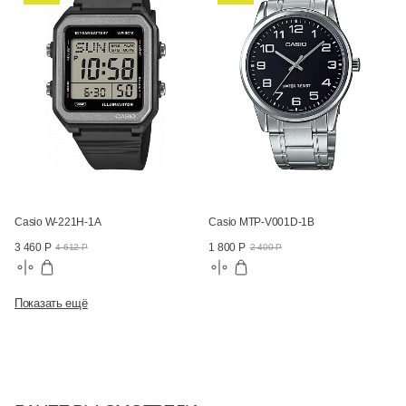
Casio W-221H-1A
Casio MTP-V001D-1B
3 460 Р
1 800 Р
4 612 Р
2 400 Р
Показать ещё