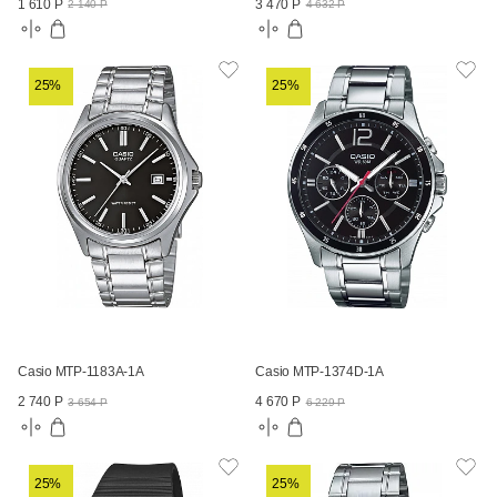
1 610 Р
3 470 Р
2 140 Р
4 632 Р
25%
25%
Casio MTP-1183A-1A
Casio MTP-1374D-1A
2 740 Р
4 670 Р
3 654 Р
6 229 Р
25%
25%