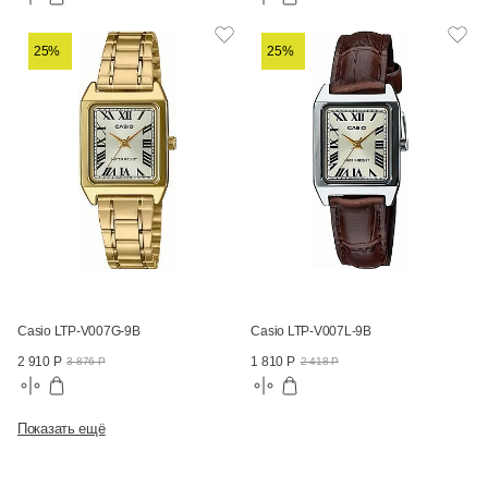
25%
25%
Casio LTP-V007G-9B
Casio LTP-V007L-9B
2 910 Р
1 810 Р
3 876 Р
2 418 Р
Показать ещё