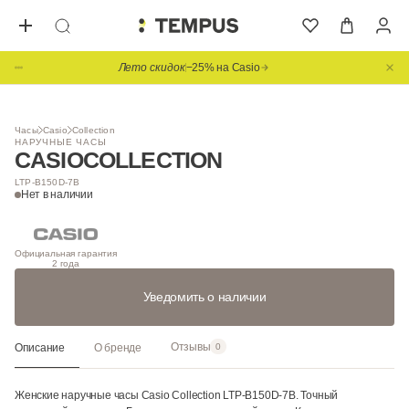
Лето скидок
−25% на Casio
Часы
Casio
Collection
НАРУЧНЫЕ ЧАСЫ
CASIO
COLLECTION
LTP-B150D-7B
Нет в наличии
Официальная гарантия
2 года
Уведомить о наличии
Отзывы
Описание
О бренде
0
Женские наручные часы Casio Collection LTP-B150D-7B. Точный