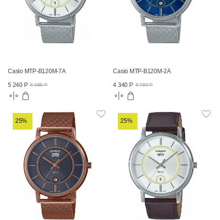
Casio MTP-B120M-7A
Casio MTP-B120M-2A
5 240 Р
4 340 Р
6 986 Р
5 789 Р
25%
25%