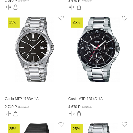
1 610 Р
3 470 Р
2 140 Р
4 632 Р
25%
25%
Casio MTP-1183A-1A
Casio MTP-1374D-1A
2 740 Р
4 670 Р
3 654 Р
6 229 Р
25%
25%