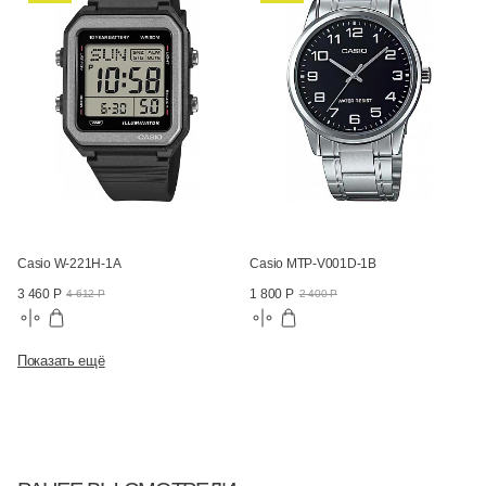
Casio W-221H-1A
Casio MTP-V001D-1B
3 460 Р
1 800 Р
4 612 Р
2 400 Р
Показать ещё