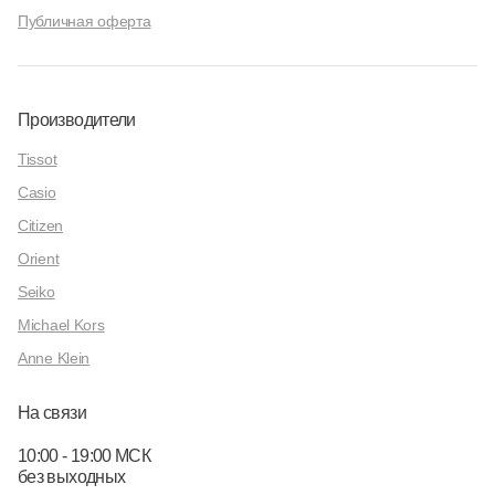
Публичная оферта
Производители
Tissot
Casio
Citizen
Orient
Seiko
Michael Kors
Anne Klein
На связи
10:00 - 19:00 МСК
без выходных