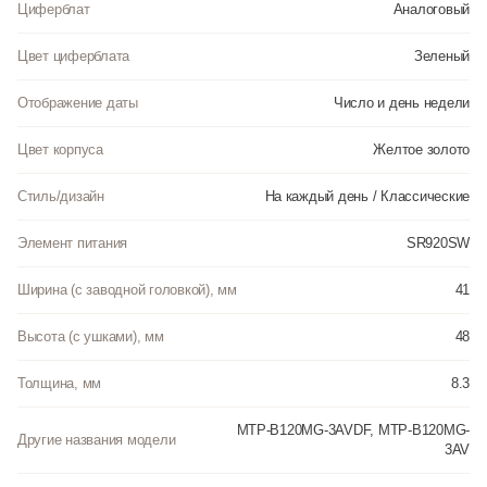
Циферблат
Аналоговый
Цвет циферблата
Зеленый
Отображение даты
Число и день недели
Цвет корпуса
Желтое золото
Стиль/дизайн
На каждый день / Классические
Элемент питания
SR920SW
Ширина (с заводной головкой), мм
41
Высота (с ушками), мм
48
Толщина, мм
8.3
MTP-B120MG-3AVDF, MTP-B120MG-
Другие названия модели
3AV