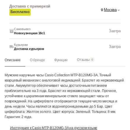
Доставка с примеркой
Москва
Бесплатно
Самовывоз
Завтра
Новокузнецкая 18с1
Курьером
Завтра
Доставка курьером
Отзывы
Описание
О бренде
Функции
0
Мужские наручные часы Casio Collection MTP-B120MG-3A. Точный
кварцевый механизм с аналоговой индикацией. Браслет из нержавеющей
стали. Аккумулятор обеспечивает часы достаточным питанием
приблизительно на 3 года. Браслет из нержавеющей стали. Прочное,
устойчивое к царапинам минеральное стекло защищает часы от
повреждений. На циферблате отображается текущее число месяца и
день недели. Часы являются водонепроницаемыми до 5 Бар. Цвет
циферблата: Желтое золото. Цвет корпуса: Зеленый. Толщина: 8 мм.
Гарантия: 2 года.
Инструкция к Casio MTP-B120MG-3A на русском языке