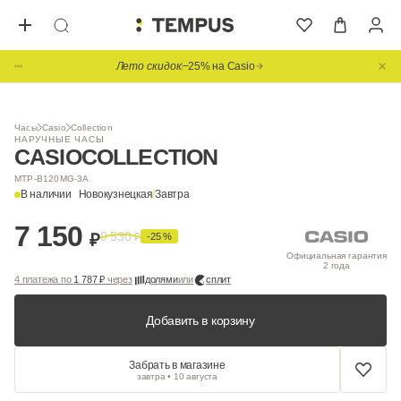
Лето скидок
−25% на Casio
Видео
Часы
Casio
Collection
НАРУЧНЫЕ ЧАСЫ
CASIO
COLLECTION
MTP-B120MG-3A
В наличии
Новокузнецкая
/
Завтра
7 150
9 530
₽
₽
-25 %
Официальная гарантия
2 года
4 платежа по
1 787 ₽
через
долями
или
сплит
Добавить в корзину
Забрать в магазине
завтра • 10 августа