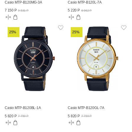
Casio MTP-B120MG-3A
Casio MTP-B120L-7A
7 150 Р
5 220 Р
9 531 Р
6 962 Р
25%
25%
Casio MTP-B120BL-1A
Casio MTP-B120GL-7A
5 820 Р
5 820 Р
7 759 Р
7 759 Р