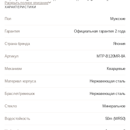
циферблата: Розовое золото. Цвет корпуса: Черный. Толщина: 8 мм.
Раскрыть полное описание
Гарантия: 2 года.
ХАРАКТЕРИСТИКИ
Инструкция к Casio MTP-B120MR-8A на русском языке
Пол
Мужские
Гарантия
Официальная гарантия 2 года
Страна бренда
Япония
Артикул
MTP-B120MR-8A
Механизм
Кварцевые
Материал корпуса
Нержавеющая сталь
Браслет/ремешок
Нержавеющая сталь
Стекло
Минеральное
Водостойкость
50m (WR50)