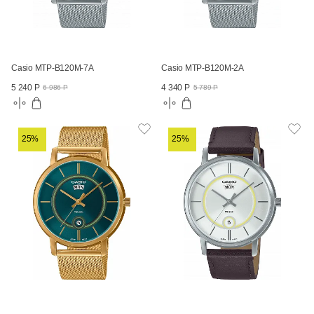
Casio MTP-B120M-7A
Casio MTP-B120M-2A
5 240 Р
4 340 Р
6 986 Р
5 789 Р
25%
25%