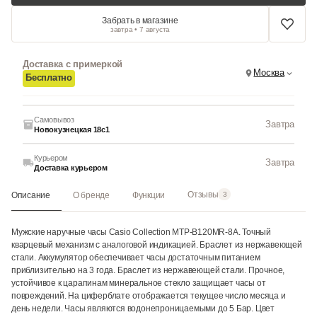
Забрать в магазине
завтра • 7 августа
Доставка с примеркой
Москва
Бесплатно
Самовывоз
Завтра
Новокузнецкая 18с1
Курьером
Завтра
Доставка курьером
Отзывы
Описание
О бренде
Функции
3
Мужские наручные часы Casio Collection MTP-B120MR-8A. Точный
кварцевый механизм с аналоговой индикацией. Браслет из нержавеющей
стали. Аккумулятор обеспечивает часы достаточным питанием
приблизительно на 3 года. Браслет из нержавеющей стали. Прочное,
устойчивое к царапинам минеральное стекло защищает часы от
повреждений. На циферблате отображается текущее число месяца и
день недели. Часы являются водонепроницаемыми до 5 Бар. Цвет