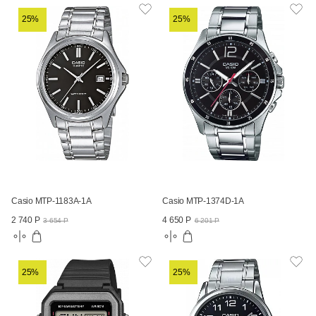
25%
25%
Casio MTP-1183A-1A
Casio MTP-1374D-1A
2 740 Р
4 650 Р
3 654 Р
6 201 Р
25%
25%