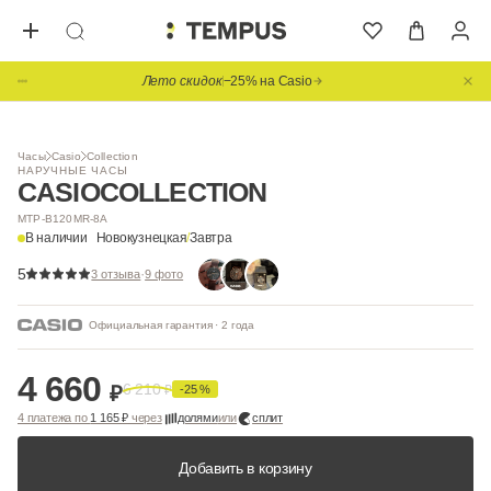
Лето скидок
−25% на Casio
Видео
Часы
Casio
Collection
НАРУЧНЫЕ ЧАСЫ
CASIO
COLLECTION
MTP-B120MR-8A
В наличии
Новокузнецкая
/
Завтра
5
·
3 отзыва
9 фото
Официальная гарантия · 2 года
4 660
6 210
₽
₽
-25 %
4 платежа по
1 165 ₽
через
долями
или
сплит
Добавить в корзину