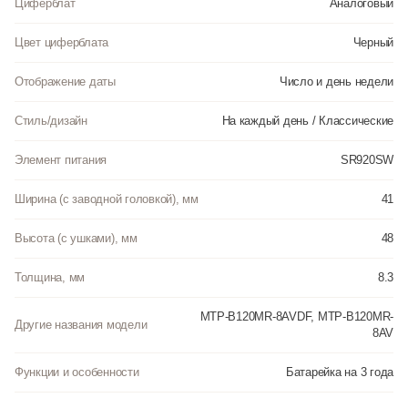
Циферблат
Аналоговый
Цвет циферблата
Черный
Отображение даты
Число и день недели
Стиль/дизайн
На каждый день / Классические
Элемент питания
SR920SW
Ширина (с заводной головкой), мм
41
Высота (с ушками), мм
48
Толщина, мм
8.3
MTP-B120MR-8AVDF, MTP-B120MR-
Другие названия модели
8AV
Функции и особенности
Батарейка на 3 года