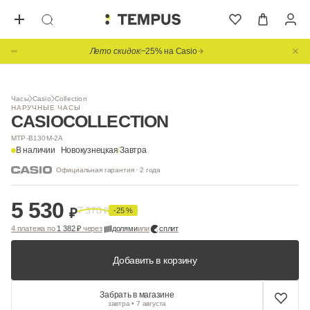
Лето скидок
−25% на Casio
Видео
Часы
Casio
Collection
НАРУЧНЫЕ ЧАСЫ
CASIO
COLLECTION
MTP-B130M-2A
В наличии
Новокузнецкая
/
Завтра
Официальная гарантия · 2 года
5 530
7 370
₽
₽
-25 %
4 платежа по
1 382 ₽
через
долями
или
сплит
Добавить в корзину
Забрать в магазине
завтра • 7 августа