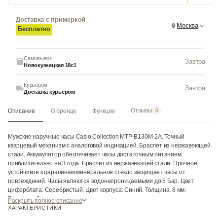
Доставка с примеркой
Москва
Бесплатно
Самовывоз
Завтра
Новокузнецкая 18с1
Курьером
Завтра
Доставка курьером
Отзывы
Описание
О бренде
Функции
0
Мужские наручные часы Casio Collection MTP-B130M-2A. Точный
кварцевый механизм с аналоговой индикацией. Браслет из нержавеющей
стали. Аккумулятор обеспечивает часы достаточным питанием
приблизительно на 3 года. Браслет из нержавеющей стали. Прочное,
устойчивое к царапинам минеральное стекло защищает часы от
повреждений. Часы являются водонепроницаемыми до 5 Бар. Цвет
циферблата: Серебристый. Цвет корпуса: Синий. Толщина: 8 мм.
Гарантия: 2 года.
Раскрыть полное описание
ХАРАКТЕРИСТИКИ
Инструкция к Casio MTP-B130M-2A на русском языке