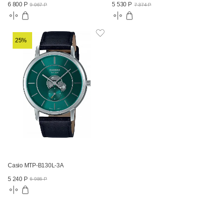
6 800 Р
5 530 Р
9 067 Р
7 374 Р
25%
Casio MTP-B130L-3A
5 240 Р
6 986 Р