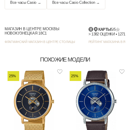
Все часы Casio →
Все часы Casio Collection →
МАГАЗИН В ЦЕНТРЕ МОСКВЫ
КАРТЫ
5/5
НОВОКУЗНЕЦКАЯ 18С1
> 1382 
ФЛАГМАНСКИЙ МАГАЗИН В ЦЕНТРЕ СТОЛИЦЫ
РЕЙТИНГ МАГАЗИНА В ЯНД
ПОХОЖИЕ МОДЕЛИ
25%
25%