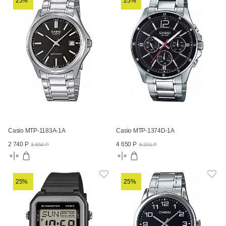
25%
25%
Casio MTP-1183A-1A
Casio MTP-1374D-1A
2 740 Р
4 650 Р
3 654 Р
6 201 Р
25%
25%