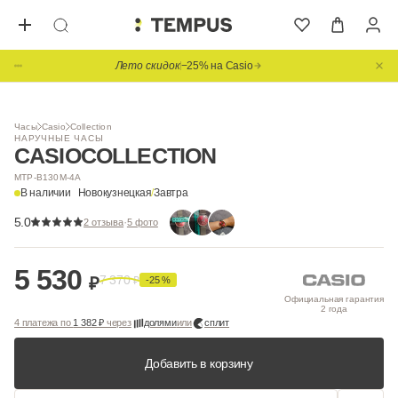
Лето скидок
−25% на Casio
Видео
Часы
Casio
Collection
НАРУЧНЫЕ ЧАСЫ
CASIO
COLLECTION
MTP-B130M-4A
В наличии
Новокузнецкая
/
Завтра
5.0
·
2 отзыва
5 фото
5 530
7 370
₽
₽
-25 %
Официальная гарантия
2 года
4 платежа по
1 382 ₽
через
долями
или
сплит
Добавить в корзину