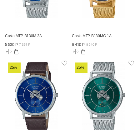
Casio MTP-B130M-2A
Casio MTP-B130MG-1A
5 530 Р
6 410 Р
7 374 Р
8 540 Р
25%
25%