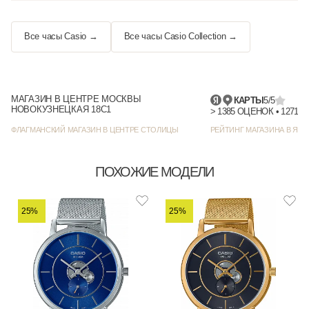
Все часы Casio →
Все часы Casio Collection →
МАГАЗИН В ЦЕНТРЕ МОСКВЫ
КАРТЫ
5/5
НОВОКУЗНЕЦКАЯ 18С1
> 1385 
ФЛАГМАНСКИЙ МАГАЗИН В ЦЕНТРЕ СТОЛИЦЫ
РЕЙТИНГ МАГАЗИНА В ЯНД
ПОХОЖИЕ МОДЕЛИ
25%
25%