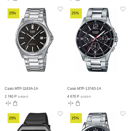
25%
25%
Casio MTP-1183A-1A
Casio MTP-1374D-1A
2 740 Р
4 670 Р
3 654 Р
6 229 Р
25%
25%