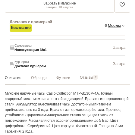
Забрать в магазине
завтра • 10 августа
Доставка с примеркой
Москва
Бесплатно
Самовывоз
Завтра
Новокузнецкая 18с1
Курьером
Завтра
Доставка курьером
Отзывы
Описание
О бренде
Функции
2
Мужские наручные часы Casio Collection MTP-B130M-4A. Точный
кварцевый механизм с аналоговой индикацией. Браслет из нержавеющей
стали. Аккумулятор обеспечивает часы достаточным питанием
приблизительно на 3 года. Браслет из нержавеющей стали. Прочное,
устойчивое к царапинам минеральное стекло защищает часы от
повреждений. Часы являются водонепроницаемыми до 5 Бар. Цвет
циферблата: Серебристый. Цвет корпуса: Фиолетовый. Толщина: 8 мм.
Гарантия: 2 года.