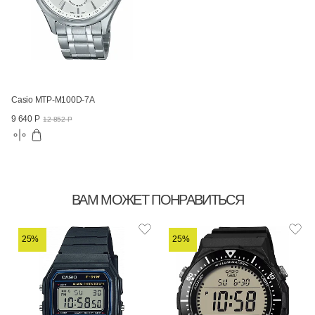
Casio MTP-M100D-7A
9 640 Р
12 852 Р
ВАМ МОЖЕТ ПОНРАВИТЬСЯ
25%
25%