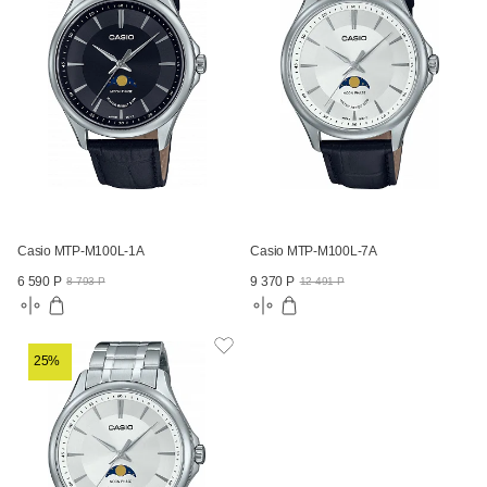
Casio MTP-M100L-1A
Casio MTP-M100L-7A
6 590 Р
9 370 Р
8 793 Р
12 491 Р
25%