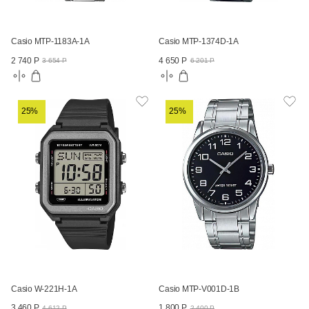
Casio MTP-1183A-1A
Casio MTP-1374D-1A
2 740 Р
4 650 Р
3 654 Р
6 201 Р
25%
25%
Casio W-221H-1A
Casio MTP-V001D-1B
3 460 Р
1 800 Р
4 612 Р
2 400 Р