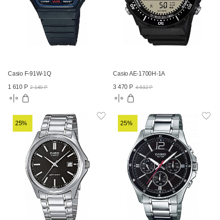
Casio F-91W-1Q
Casio AE-1700H-1A
1 610 Р
3 470 Р
2 140 Р
4 632 Р
25%
25%