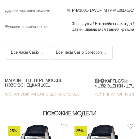
Другие названия модели
MTP-M100D-1AVDF, MTP-M100D-1AV
Фазы луны / Батарейка на 3 года /
Функции и особенности
Завинчивающаяся задняя крышка
Все часы Casio →
Все часы Casio Collection →
МАГАЗИН В ЦЕНТРЕ МОСКВЫ
КАРТЫ
5/5
НОВОКУЗНЕЦКАЯ 18С1
> 1382 
ФЛАГМАНСКИЙ МАГАЗИН В ЦЕНТРЕ СТОЛИЦЫ
РЕЙТИНГ МАГАЗИНА В ЯНД
ПОХОЖИЕ МОДЕЛИ
25%
25%