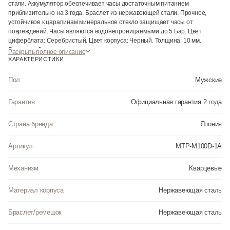
стали. Аккумулятор обеспечивает часы достаточным питанием
приблизительно на 3 года. Браслет из нержавеющей стали. Прочное,
устойчивое к царапинам минеральное стекло защищает часы от
повреждений. Часы являются водонепроницаемыми до 5 Бар. Цвет
циферблата: Серебристый. Цвет корпуса: Черный. Толщина: 10 мм.
Гарантия: 2 года.
Раскрыть полное описание
ХАРАКТЕРИСТИКИ
Инструкция к Casio MTP-M100D-1A на русском языке
Пол
Мужские
Гарантия
Официальная гарантия 2 года
Страна бренда
Япония
Артикул
MTP-M100D-1A
Механизм
Кварцевые
Материал корпуса
Нержавеющая сталь
Браслет/ремешок
Нержавеющая сталь