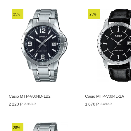
Функции и особенности
Все часы Casio →
Все часы Casio Collection →
25%
25%
Casio MTP-V004D-1B2
Casio MTP-V004L-1A
2 220 Р
1 870 Р
2 958 Р
2 492 Р
25%