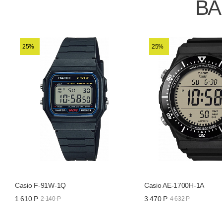
ВА
25%
25%
Casio F-91W-1Q
Casio AE-1700H-1A
1 610 Р
3 470 Р
2 140 Р
4 632 Р