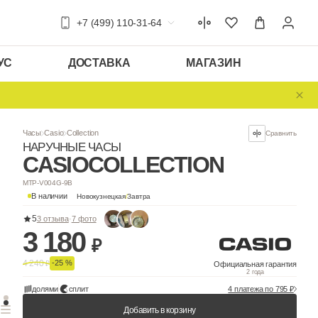
+7 (499) 110-31-64
УС
ДОСТАВКА
МАГАЗИН
Часы
Casio
Collection
НАРУЧНЫЕ ЧАСЫ
CASIO
COLLEC
MTP-V004G-9B
В наличии
Новокузнецкая
/
Завтра
5
3 отзыва
·
7 фото
3 180
₽
4 240
-25 %
₽