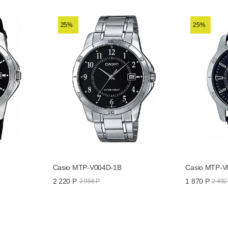
25%
25%
Casio MTP-V004D-1B
Casio MTP-V
2 220 Р
1 870 Р
2 958 Р
2 492