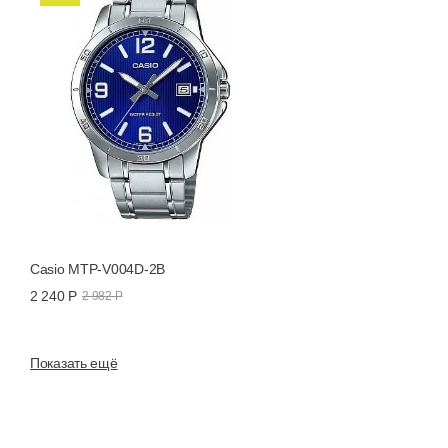
Casio MTP-V004D-2B
2 240 Р
2 982 Р
Показать ещё