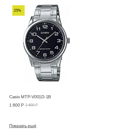
25%
Casio MTP-V001D-1B
1 800 Р
2 400 Р
Показать ещё