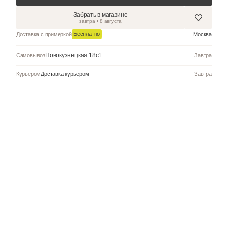
долями
сплит
Добавить в к
Забрать в магазин
завтра • 8 августа
Бесплатно
Доставка с примеркой
Новокузнецкая 18с1
Самовывоз
Курьером
Доставка курьером
 центральная.
ьное стекло
пуса (ШхВхТ)