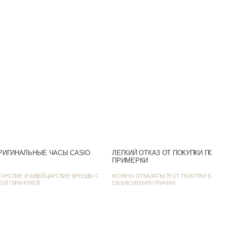
Аналоговый
Белый
Число
Желтое золото
 день / Классические
SR626SW
41.5
РИГИНАЛЬНЫЕ ЧАСЫ CASIO
ЛЕГКИЙ ОТКАЗ ОТ ПОКУПКИ ПОСЛ
ПРИМЕРКИ
47
ОНСКИЕ И ШВЕЙЦАРСКИЕ БРЕНДЫ С
МОЖНО ОТКАЗАТЬСЯ ОТ ПОКУПКИ БЕЗ
ОЙ ГАРАНТИЕЙ
ОБЪЯСНЕНИЯ ПРИЧИН
8.3
MTP-V004G-9BUDF