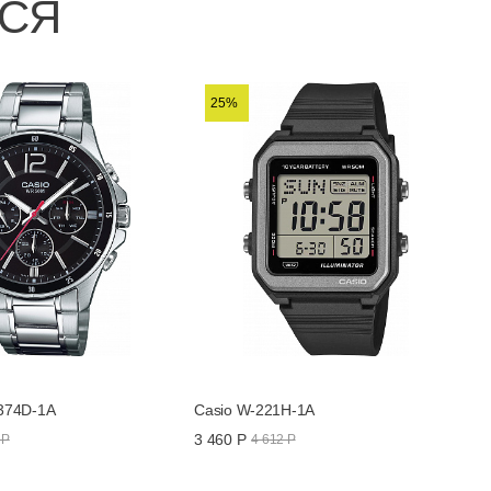
ЬСЯ
25%
374D-1A
Casio W-221H-1A
3 460 Р
 Р
4 612 Р