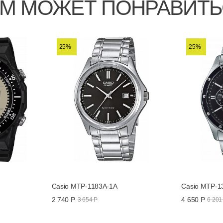
М МОЖЕТ ПОНРАВИТ
25%
25%
Casio MTP-1183A-1A
Casio MTP-1
2 740 Р
4 650 Р
3 654 Р
6 201