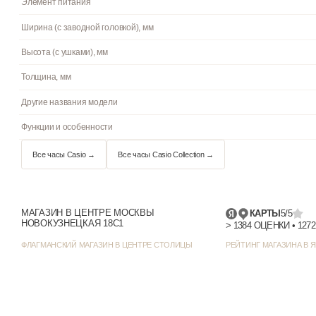
Циферблат
Цвет циферблата
Отображение даты
Цвет корпуса
Стиль/дизайн
Элемент питания
Ширина (с заводной головкой), мм
МАГАЗИН В ЦЕНТРЕ МОСКВЫ
КАРТЫ
5/5
НОВОКУЗНЕЦКАЯ 18С1
Высота (с ушками), мм
ФЛАГМАНСКИЙ МАГАЗИН В ЦЕНТРЕ СТОЛИЦЫ
РЕЙТИНГ МАГАЗИНА В Я
Толщина, мм
Другие названия модели