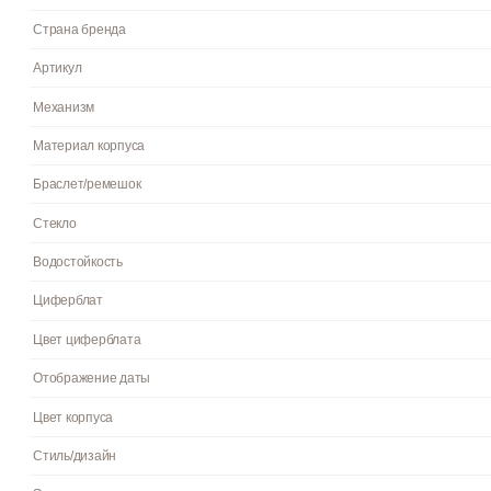
41.5x47x8.3 мм .Вес 96 г . • Браслет из высококачественной н
Инструкция к Casio MTP-V004G-9B на русском языке
Раскрыть полное описание
Пол
Гарантия
Страна бренда
Артикул
Механизм
Материал корпуса
Браслет/ремешок
Стекло
Водостойкость