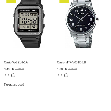
Casio W-221H-1A
Casio MTP-V001D-1B
3 460 Р
1 800 Р
4 612 Р
2 400 Р
Показать ещё