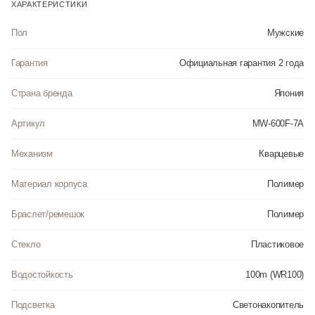
нахождения на свету. • Водозащита до 10 АТМ. • Пластиковый ремешок. •
ХАРАКТЕРИСТИКИ
Размеры корпуса 41x46x12 мм
Пол
Мужские
Инструкция к Casio MW-600F-7A на русском языке
Гарантия
Официальная гарантия 2 года
Страна бренда
Япония
Артикул
MW-600F-7A
Механизм
Кварцевые
Материал корпуса
Полимер
Браслет/ремешок
Полимер
Стекло
Пластиковое
Водостойкость
100m (WR100)
Подсветка
Светонакопитель