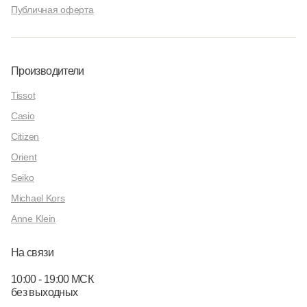
Публичная оферта
Производители
Tissot
Casio
Citizen
Orient
Seiko
Michael Kors
Anne Klein
На связи
10:00 - 19:00 МСК
без выходных