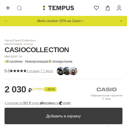
Лето скидок
−25% на Casio
1
/ 2
Часы
Casio
Collection
НАРУЧНЫЕ ЧАСЫ
CASIO
COLLECTION
MW-600F-7A
В наличии
Новокузнецкая
/
В понедельник
5.0
·
3 отзыва
7 7 фото
2 030
2 700
₽
₽
-25 %
Официальная гарантия
2 года
4 платежа по
507 ₽
через
долями
или
сплит
Добавить в корзину