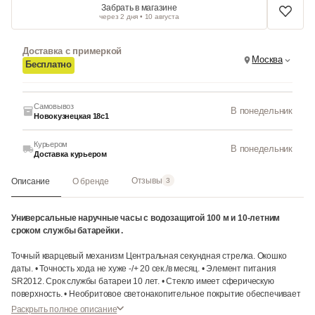
Забрать в магазине
через 2 дня • 10 августа
Доставка с примеркой
Москва
Бесплатно
Самовывоз
В понедельник
Новокузнецкая 18с1
Курьером
В понедельник
Доставка курьером
Отзывы
Описание
О бренде
3
Универсальные наручные часы с водозащитой 100 м и 10-летним
сроком службы батарейки .
Точный кварцевый механизм Центральная секундная стрелка. Окошко
даты. • Точность хода не хуже -/+ 20 сек./в месяц. • Элемент питания
SR2012. Срок службы батареи 10 лет. • Стекло имеет сферическую
поверхность. • Необритовое светонакопительное покрытие обеспечивает
длительное послесвечение в темноте даже после кратковременного
Раскрыть полное описание