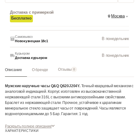
Доставка с примеркой
Москва
Бесплатно
Самовывоз
В понедельник
Новокузнецкая 18с1
Курьером
В понедельник
Доставка курьером
Отзывы
Описание
О бренде
0
Мужские наручные часы Q&Q Q620J204Y.
Точный кварцевый механизм с
аналоговой индикацией. Корпус изготовлен из высококачественной
нержавеющей стали 316L с высокими антикоррозийными свойствами.
Браслет из нержавеющей стали. Прочное, устойчивое к царапинам
минеральное стекло защищает часы от повреждений. Часы являются
водонепроницаемыми до 5 Бар. Гарантия: 1 год.
Инструкция к Q&Q Q620J204Y на русском языке
Раскрыть полное описание
ХАРАКТЕРИСТИКИ