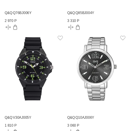
Q&Q Q76BJ006Y
Q&Q Q85BJ004Y
2 970 Р
3 310 Р
Q&Q V30AJ005Y
Q&Q Q10AJ006Y
1 810 Р
3 060 Р