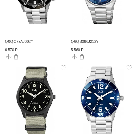
Q&Q C73AJ002Y
Q&Q S396J212Y
6 570 Р
5 560 Р