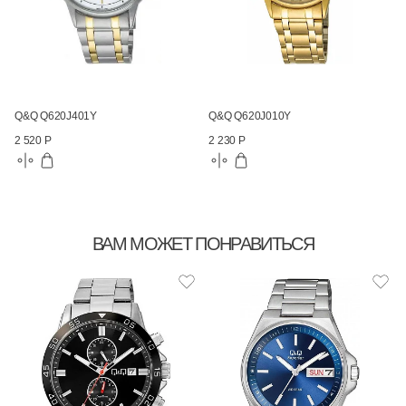
Q&Q Q620J401Y
Q&Q Q620J010Y
2 520 Р
2 230 Р
ВАМ МОЖЕТ ПОНРАВИТЬСЯ