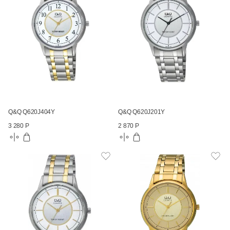
Q&Q Q620J404Y
Q&Q Q620J201Y
3 280 Р
2 870 Р