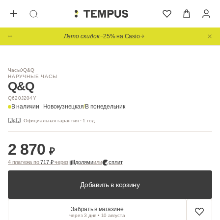
Лето скидок
−25% на Casio
Часы
Q&Q
НАРУЧНЫЕ ЧАСЫ
Q&Q
Q620J204Y
В наличии
Новокузнецкая
/
В понедельник
Официальная гарантия · 1 год
2 870
₽
4 платежа по
717 ₽
через
долями
или
сплит
Добавить в корзину
Забрать в магазине
через 3 дня • 10 августа