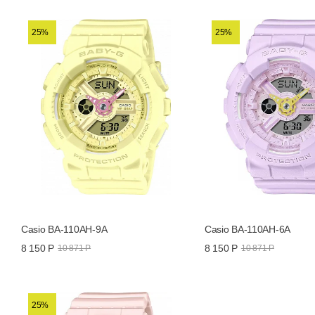
Другие названия модели
25%
25%
Функции и особенности
Все часы Casio →
Все часы Casio Baby-G →
Casio BA-110AH-9A
Casio BA-110AH-6A
8 150 Р
8 150 Р
10 871 Р
10 871 Р
25%