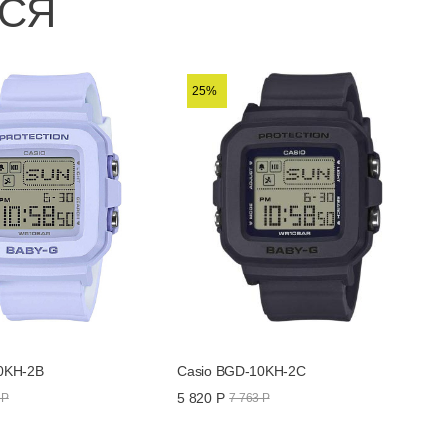
ЬСЯ
25%
0KH-2B
Casio BGD-10KH-2C
5 820 Р
 Р
7 763 Р