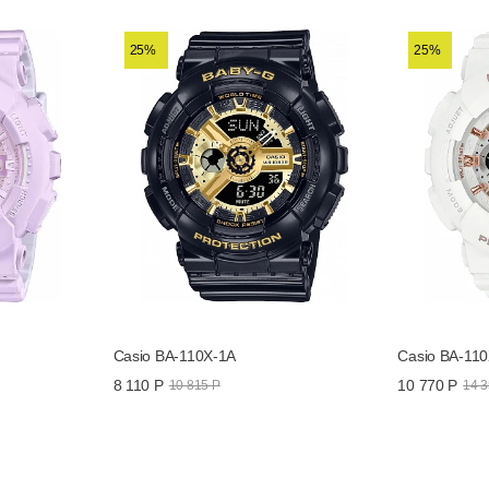
25%
25%
Удароп
Casio BA-110X-1A
Casio BA-11
8 110 Р
10 770 Р
10 815 Р
14 3