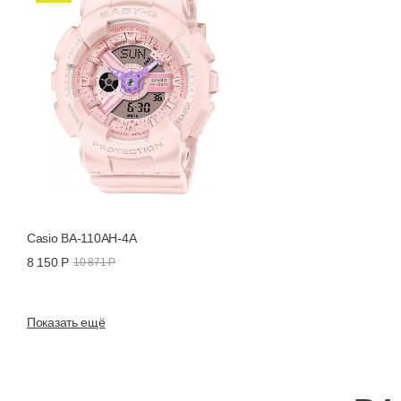
Casio BA-110AH-4A
8 150 Р
10 871 Р
Показать ещё