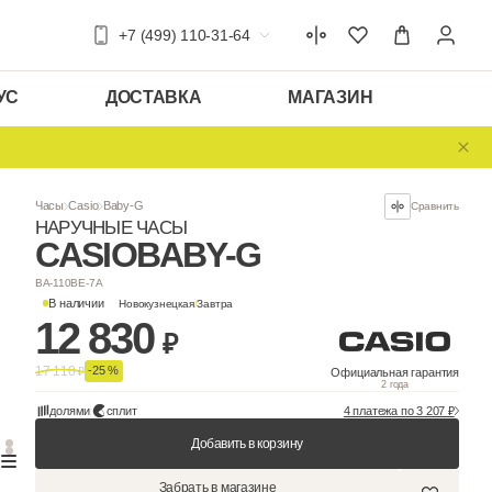
+7 (499) 110-31-64
УС
ДОСТАВКА
МАГАЗИН
Часы
Casio
Baby-G
НАРУЧНЫЕ ЧАСЫ
CASIO
BABY-G
BA-110BE-7A
В наличии
Новокузнецкая
/
Завтра
12 830
₽
17 110
-25 %
₽
долями
сплит