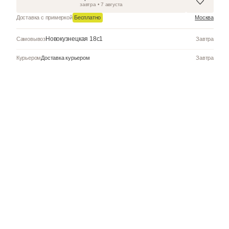
Добавить в к
Забрать в магазин
завтра • 7 августа
Бесплатно
Доставка с примеркой
Новокузнецкая 18с1
Самовывоз
Курьером
Доставка курьером