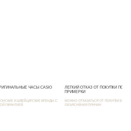
Полимер
Полимер
Минеральное
100m (WR100)
ная/Люминисцентная
Аналогово-цифровой
Голубой
РИГИНАЛЬНЫЕ ЧАСЫ CASIO
ЛЕГКИЙ ОТКАЗ ОТ ПОКУПКИ ПОСЛ
ПРИМЕРКИ
 месяц и день недели
ОНСКИЕ И ШВЕЙЦАРСКИЕ БРЕНДЫ С
МОЖНО ОТКАЗАТЬСЯ ОТ ПОКУПКИ БЕЗ
Белый
ОЙ ГАРАНТИЕЙ
ОБЪЯСНЕНИЯ ПРИЧИН
46
16