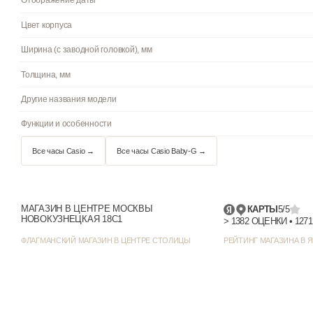
Материал корпуса
Браслет/ремешок
Стекло
Водостойкость
Подсветка
Циферблат
Цвет циферблата
МАГАЗИН В ЦЕНТРЕ МОСКВЫ
КАРТЫ
5/5
НОВОКУЗНЕЦКАЯ 18С1
Отображение даты
ФЛАГМАНСКИЙ МАГАЗИН В ЦЕНТРЕ СТОЛИЦЫ
РЕЙТИНГ МАГАЗИНА В Я
Цвет корпуса
Ширина (с заводной головкой), мм
Толщина, мм