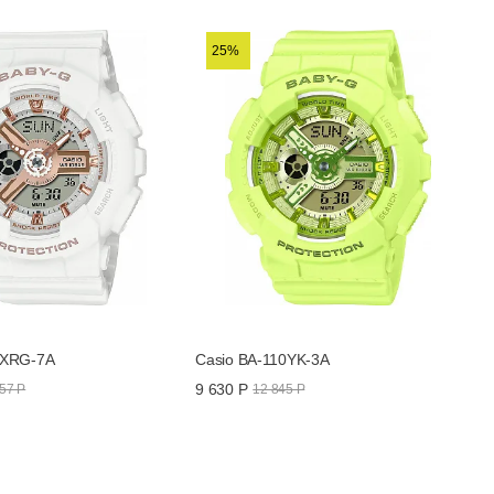
BA-110BE-7ADR
25%
рочность / Хронограф
0XRG-7A
Casio BA-110YK-3A
9 630 Р
57 Р
12 845 Р