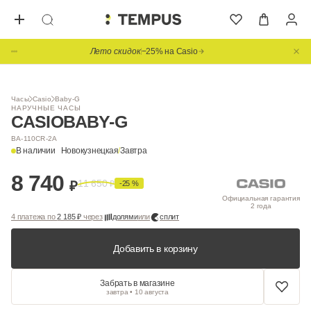
Лето скидок
−25% на Casio
1
/ 4
Часы
Casio
Baby-G
НАРУЧНЫЕ ЧАСЫ
CASIO
BABY-G
BA-110CR-2A
В наличии
Новокузнецкая
/
Завтра
8 740
11 650
₽
₽
-25 %
Официальная гарантия
2 года
4 платежа по
2 185 ₽
через
долями
или
сплит
Добавить в корзину
Забрать в магазине
завтра • 10 августа