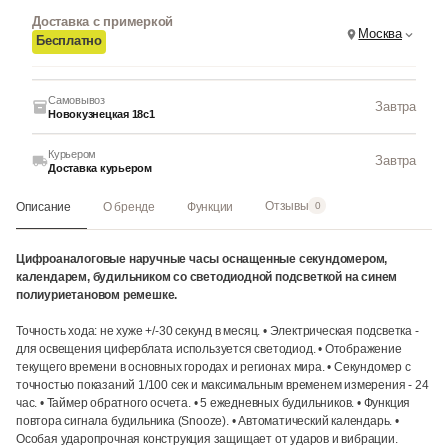
Доставка с примеркой
Москва
Бесплатно
Самовывоз
Завтра
Новокузнецкая 18с1
Курьером
Завтра
Доставка курьером
Отзывы
Описание
О бренде
Функции
0
Цифроаналоговые наручные часы оснащенные секундомером,
календарем, будильником со светодиодной подсветкой на синем
полиуриетановом ремешке.
Точность хода: не хуже +/-30 секунд в месяц. • Электрическая подсветка -
для освещения циферблата используется светодиод. • Отображение
текущего времени в основных городах и регионах мира. • Секундомер с
точностью показаний 1/100 сек и максимальным временем измерения - 24
час. • Таймер обратного осчета. • 5 ежедневных будильников. • Функция
повтора сигнала будильника (Snooze). • Автоматический календарь. •
Особая ударопрочная конструкция защищает от ударов и вибрации.