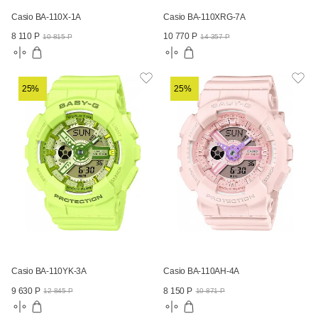
Casio BA-110X-1A
Casio BA-110XRG-7A
8 110 Р
10 770 Р
10 815 Р
14 357 Р
25%
25%
Casio BA-110YK-3A
Casio BA-110AH-4A
9 630 Р
8 150 Р
12 845 Р
10 871 Р