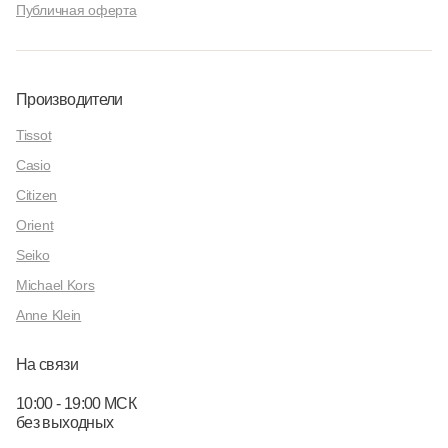
Публичная оферта
Производители
Tissot
Casio
Citizen
Orient
Seiko
Michael Kors
Anne Klein
На связи
10:00 - 19:00 МСК
без выходных