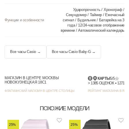
Ударопрочность / Хронограф /
Секундомер / Таймер / Ежечасный
Функции и особенности
сигнал / Будильник / Батарейка на 3
года / 12/24-часовое отображение
времени / Автоматический календарь
Все часы Casio →
Все часы Casio Baby-G →
МАГАЗИН В ЦЕНТРЕ МОСКВЫ
КАРТЫ
5/5
НОВОКУЗНЕЦКАЯ 18С1
> 1385 
ФЛАГМАНСКИЙ МАГАЗИН В ЦЕНТРЕ СТОЛИЦЫ
РЕЙТИНГ МАГАЗИНА В ЯНД
ПОХОЖИЕ МОДЕЛИ
25%
25%