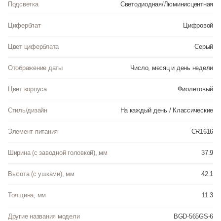
Подсветка
Светодиодная/Люминисцентная
Циферблат
Цифровой
Цвет циферблата
Серый
Отображение даты
Число, месяц и день недели
Цвет корпуса
Фиолетовый
Стиль/дизайн
На каждый день / Классические
Элемент питания
CR1616
Ширина (с заводной головкой), мм
37.9
Высота (с ушками), мм
42.1
Толщина, мм
11.3
Другие названия модели
BGD-565GS-6