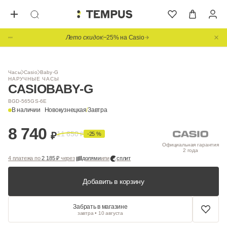
Лето скидок
−25% на Casio
1
/ 10
Часы
Casio
Baby-G
НАРУЧНЫЕ ЧАСЫ
CASIO
BABY-G
BGD-565GS-6E
В наличии
Новокузнецкая
/
Завтра
8 740
11 650
₽
₽
-25 %
Официальная гарантия
2 года
4 платежа по
2 185 ₽
через
долями
или
сплит
Добавить в корзину
Забрать в магазине
завтра • 10 августа