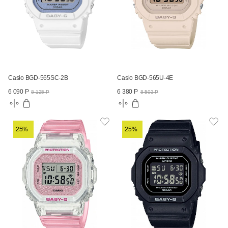
Casio BGD-565SC-2B
Casio BGD-565U-4E
6 090 Р
6 380 Р
8 125 Р
8 503 Р
25%
25%