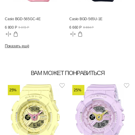
Casio BGD-565GC-4E
Casio BGD-565U-1E
6 800 Р
6 660 Р
9 072 Р
8 884 Р
Показать ещё
ВАМ МОЖЕТ ПОНРАВИТЬСЯ
25%
25%