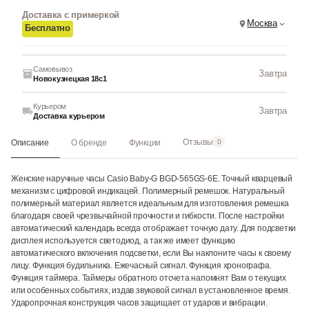
Доставка с примеркой
Москва
Бесплатно
Самовывоз
Завтра
Новокузнецкая 18с1
Курьером
Завтра
Доставка курьером
Отзывы
Описание
О бренде
Функции
0
Женские наручные часы Casio Baby-G BGD-565GS-6E. Точный кварцевый
механизм с цифровой индикацей. Полимерный ремешок. Натуральный
полимерный материал является идеальным для изготовления ремешка
благодаря своей чрезвычайной прочности и гибкости. После настройки
автоматический календарь всегда отображает точную дату. Для подсветки
дисплея используется светодиод, а так же имеет функцию
автоматического включения подсветки, если Вы наклоните часы к своему
лицу. Функция будильника. Ежечасный сигнал. Функция хронографа.
Функция таймера. Таймеры обратного отсчета напомнят Вам о текущих
или особенных событиях, издав звуковой сигнал в установленное время.
Ударопрочная конструкция часов защищает от ударов и вибрации.