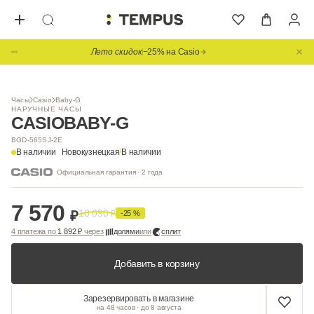
Лето скидок
−25% на Casio
1
/ 6
Часы
Casio
Baby-G
НАРУЧНЫЕ ЧАСЫ
CASIO
BABY-G
BGD-565SJ-2E
В наличии
Новокузнецкая
/
В наличии
Официальная гарантия · 2 года
7 570
10 090
₽
₽
-25 %
4 платежа по
1 892 ₽
через
долями
или
сплит
Добавить в корзину
Зарезервировать в магазине
на 48 часов · до 8 августа