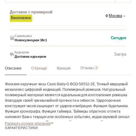
Доставка с примеркой
Москва
Бесплатно
Самовывоз
Сегодня
Новокузнецкая 18с1
Курьером
Завтра
Доставка курьером
Отзывы
Описание
О бренде
Функции
0
Женские наручные часы Casio Baby-G BGD-565SJ-2E. Точный кварцевый
механизм с цифровой индикацей. Полимерный ремешок. Натуральный
полимерный материал является идеальным для изготовления ремешка
благодаря своей чрезвычайной прочности и гибкости. Ударопрочная
конструкция часов защищает от ударов и вибрации. Функция будильника.
Функция хронографа. Функция таймера. Таймеры обратного отсчета
напомнят Вам о текущих или особенных событиях, издав звуковой сигнал
в установленное время. После настройки автоматический календарь
Раскрыть полное описание
всегда отображает точную дату. Отображение времени возможно в 12-
ХАРАКТЕРИСТИКИ
часовом или 24-часовом формате. Аккумулятор обеспечивает часы