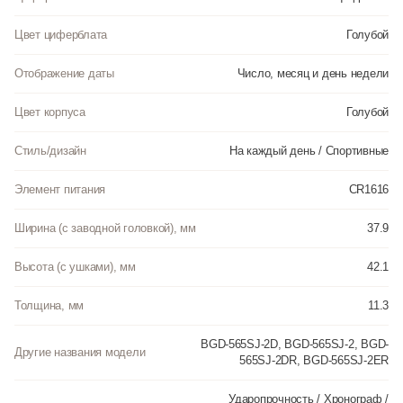
Цвет циферблата
Голубой
Отображение даты
Число, месяц и день недели
Цвет корпуса
Голубой
Стиль/дизайн
На каждый день / Спортивные
Элемент питания
CR1616
Ширина (с заводной головкой), мм
37.9
Высота (с ушками), мм
42.1
Толщина, мм
11.3
BGD-565SJ-2D, BGD-565SJ-2, BGD-
Другие названия модели
565SJ-2DR, BGD-565SJ-2ER
Ударопрочность / Хронограф /