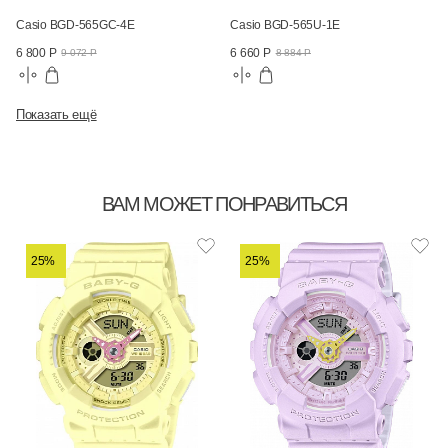
Casio BGD-565GC-4E
Casio BGD-565U-1E
6 800 Р
6 660 Р
9 072 Р
8 884 Р
Показать ещё
ВАМ МОЖЕТ ПОНРАВИТЬСЯ
25%
25%