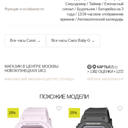
Секундомер / Таймер / Ежечасный
Функции и особенности
сигнал / Будильник / Батарейка на 3
года / 12/24-часовое отображение
времени / Автоматический календарь
Все часы Casio →
Все часы Casio Baby-G →
МАГАЗИН В ЦЕНТРЕ МОСКВЫ
КАРТЫ
5/5
НОВОКУЗНЕЦКАЯ 18С1
> 1382
ФЛАГМАНСКИЙ МАГАЗИН В ЦЕНТРЕ СТОЛИЦЫ
РЕЙТИНГ МАГАЗИНА В ЯНД
ПОХОЖИЕ МОДЕЛИ
25%
25%