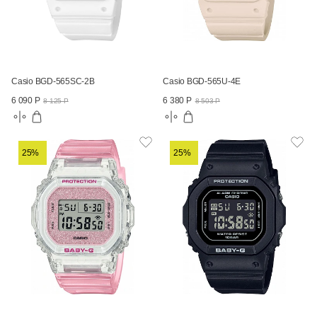
Casio BGD-565SC-2B
Casio BGD-565U-4E
6 090 Р
6 380 Р
8 125 Р
8 503 Р
25%
25%