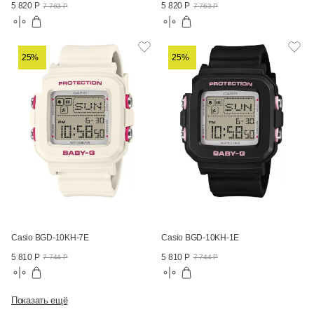
5 820 Р
5 820 Р
7 763 Р
7 763 Р
25%
25%
Casio BGD-10KH-7E
Casio BGD-10KH-1E
5 810 Р
5 810 Р
7 744 Р
7 744 Р
Показать ещё