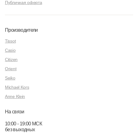
Публичная оферта
Производители
Tissot
Casio
Citizen
Orient
Seiko
Michael Kors
Anne Klein
На связи
10:00 - 19:00 МСК
без выходных