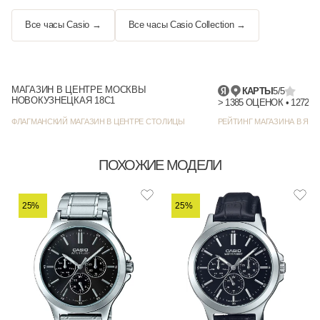
Все часы Casio →
Все часы Casio Collection →
МАГАЗИН В ЦЕНТРЕ МОСКВЫ
КАРТЫ
5/5
НОВОКУЗНЕЦКАЯ 18С1
> 1385
ФЛАГМАНСКИЙ МАГАЗИН В ЦЕНТРЕ СТОЛИЦЫ
РЕЙТИНГ МАГАЗИНА В ЯНД
ПОХОЖИЕ МОДЕЛИ
25%
25%