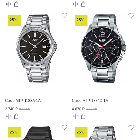
25%
25%
Casio MTP-1183A-1A
Casio MTP-1374D-1A
2 740 Р
4 670 Р
3 654 Р
6 229 Р
25%
25%