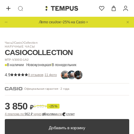
Лето скидок
−25% на Casio
1
/ 5
Видео
Часы
Casio
Collection
НАРУЧНЫЕ ЧАСЫ
CASIO
COLLECTION
MTP-V300D-1A2
В наличии
Новокузнецкая
/
В понедельник
4.9
·
8 отзывов
11 фото
Официальная гарантия · 2 года
3 850
5 140
₽
₽
-25 %
4 платежа по
962 ₽
через
долями
или
сплит
Добавить в корзину