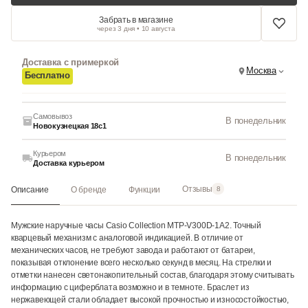
Забрать в магазине
через 3 дня • 10 августа
Доставка с примеркой
Москва
Бесплатно
Самовывоз
В понедельник
Новокузнецкая 18с1
Курьером
В понедельник
Доставка курьером
Отзывы
Описание
О бренде
Функции
8
Мужские наручные часы Casio Collection MTP-V300D-1A2. Точный
кварцевый механизм с аналоговой индикацией. В отличие от
механических часов, не требуют завода и работают от батареи,
показывая отклонение всего несколько секунд в месяц. На стрелки и
отметки нанесен светонакопительный состав, благодаря этому считывать
информацию с циферблата возможно и в темноте. Браслет из
нержавеющей стали обладает высокой прочностью и износостойкостью,