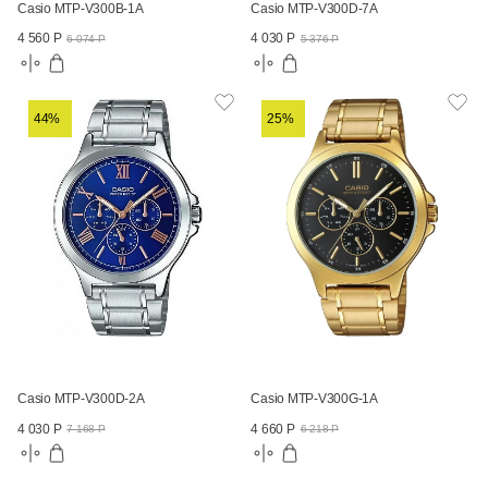
Casio MTP-V300B-1A
Casio MTP-V300D-7A
4 560 Р
4 030 Р
6 074 Р
5 376 Р
44%
25%
Casio MTP-V300D-2A
Casio MTP-V300G-1A
4 030 Р
4 660 Р
7 168 Р
6 218 Р