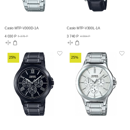
Casio MTP-V300D-1A
Casio MTP-V300L-1A
4 030 Р
3 740 Р
5 376 Р
4 984 Р
25%
25%