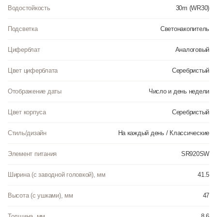
Водостойкость
30m (WR30)
Подсветка
Светонакопитель
Циферблат
Аналоговый
Цвет циферблата
Серебристый
Отображение даты
Число и день недели
Цвет корпуса
Серебристый
Стиль/дизайн
На каждый день / Классические
Элемент питания
SR920SW
Ширина (с заводной головкой), мм
41.5
Высота (с ушками), мм
47
Толщина, мм
8.6