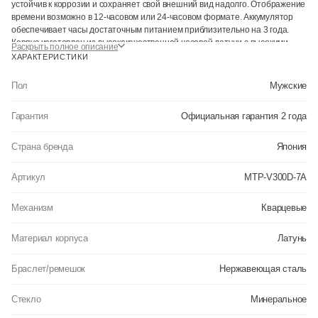
устойчив к коррозии и сохраняет свой внешний вид надолго. Отображение
времени возможно в 12-часовом или 24-часовом формате. Аккумулятор
обеспечивает часы достаточным питанием приблизительно на 3 года.
Корпус изготовлен из высококачественной часовой латуни с высокими
Раскрыть полное описание
антикоррозийными свойствами. Прочное, устойчивое к царапинам
ХАРАКТЕРИСТИКИ
минеральное стекло защищает часы от повреждений. Часы являются
водонепроницаемыми до 3 Бар. Цвет корпуса: Серебристый. Цвет
Пол
Мужские
циферблата: Серебристый. Высота (с ушками): 47 мм. Толщина: 8.6 мм.
Гарантия: 2 года. Другие наименования модели: MTP-V300D-7AUDF, MTP-
Гарантия
Официальная гарантия 2 года
V300D-7AD.
Страна бренда
Инструкция к Casio MTP-V300D-7A на русском языке
Япония
Артикул
MTP-V300D-7A
Механизм
Кварцевые
Материал корпуса
Латунь
Браслет/ремешок
Нержавеющая сталь
Стекло
Минеральное