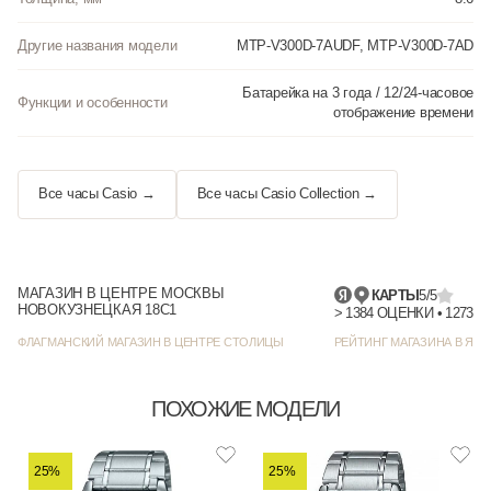
Другие названия модели
MTP-V300D-7AUDF, MTP-V300D-7AD
Батарейка на 3 года / 12/24-часовое
Функции и особенности
отображение времени
Все часы Casio →
Все часы Casio Collection →
МАГАЗИН В ЦЕНТРЕ МОСКВЫ
КАРТЫ
5/5
НОВОКУЗНЕЦКАЯ 18С1
> 1384
ФЛАГМАНСКИЙ МАГАЗИН В ЦЕНТРЕ СТОЛИЦЫ
РЕЙТИНГ МАГАЗИНА В ЯНД
ПОХОЖИЕ МОДЕЛИ
25%
25%