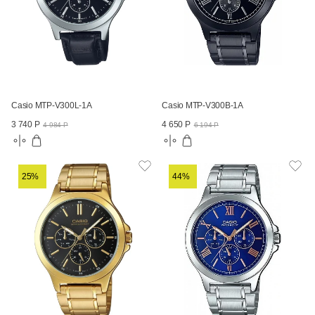
Casio MTP-V300L-1A
Casio MTP-V300B-1A
3 740 Р
4 650 Р
4 984 Р
6 194 Р
25%
44%