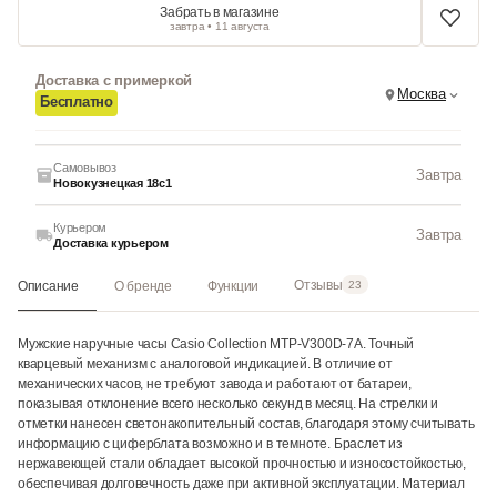
Забрать в магазине
завтра • 11 августа
Доставка с примеркой
Москва
Бесплатно
Самовывоз
Завтра
Новокузнецкая 18с1
Курьером
Завтра
Доставка курьером
Отзывы
Описание
О бренде
Функции
23
Мужские наручные часы Casio Collection MTP-V300D-7A. Точный
кварцевый механизм с аналоговой индикацией. В отличие от
механических часов, не требуют завода и работают от батареи,
показывая отклонение всего несколько секунд в месяц. На стрелки и
отметки нанесен светонакопительный состав, благодаря этому считывать
информацию с циферблата возможно и в темноте. Браслет из
нержавеющей стали обладает высокой прочностью и износостойкостью,
обеспечивая долговечность даже при активной эксплуатации. Материал