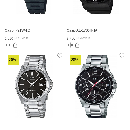
Casio F-91W-1Q
Casio AE-1700H-1A
1 610 Р
3 470 Р
2 140 Р
4 632 Р
25%
25%