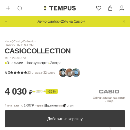
Лето скидок
−25% на Casio
1
/ 5
Видео
Часы
Casio
Collection
НАРУЧНЫЕ ЧАСЫ
CASIO
COLLECTION
MTP-V300D-7A
В наличии
Новокузнецкая
/
Завтра
5.0
·
23 отзыва
32 фото
4 030
5 380
₽
₽
-25 %
Официальная гарантия
2 года
4 платежа по
1 007 ₽
через
долями
или
сплит
Добавить в корзину