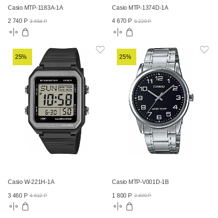
Casio MTP-1183A-1A
Casio MTP-1374D-1A
2 740 Р
4 670 Р
3 654 Р
6 229 Р
25%
25%
Casio W-221H-1A
Casio MTP-V001D-1B
3 460 Р
1 800 Р
4 612 Р
2 400 Р