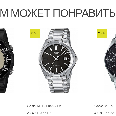
М МОЖЕТ ПОНРАВИТ
25%
25%
Casio MTP-1183A-1A
Casio MTP-1
2 740 Р
4 670 Р
3 654 Р
6 229