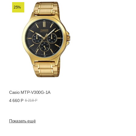
25%
Casio MTP-V300G-1A
4 660 Р
6 218 Р
Показать ещё