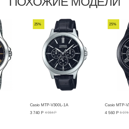
ПОХОЖИЕ МОДЕЛИ
MTP-V300L-7A
Батарейка на 3 года / 12/24-часовое
25%
25%
Casio MTP-V300L-1A
Casio MTP-V
3 740 Р
4 560 Р
4 984 Р
6 074