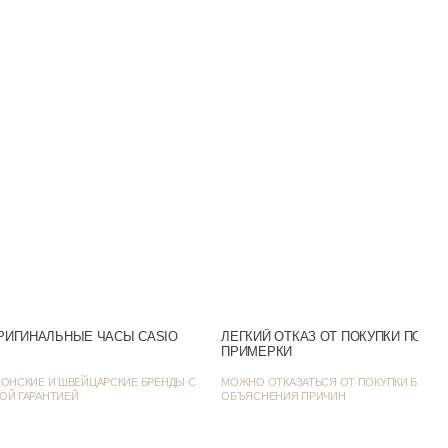
Светонакопитель
Аналоговый
Белый
Число и день недели
Серебристый
 день / Классические
SR920SW
41.5
РИГИНАЛЬНЫЕ ЧАСЫ CASIO
ЛЕГКИЙ ОТКАЗ ОТ ПОКУПКИ ПОСЛ
ПРИМЕРКИ
47
ОНСКИЕ И ШВЕЙЦАРСКИЕ БРЕНДЫ С
МОЖНО ОТКАЗАТЬСЯ ОТ ПОКУПКИ БЕЗ
ОЙ ГАРАНТИЕЙ
ОБЪЯСНЕНИЯ ПРИЧИН
8.6