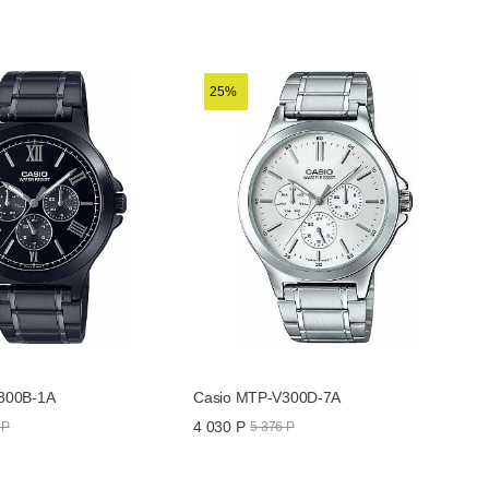
UDF, MTP-V300L-7AV
 отображение времени
25%
300B-1A
Casio MTP-V300D-7A
4 030 Р
 Р
5 376 Р