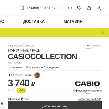
+7 (499) 110-31-64
УС
ДОСТАВКА
МАГАЗИН
Часы
Casio
Collection
НАРУЧНЫЕ ЧАСЫ
CASIO
COLLEC
MTP-V300L-7A
В наличии
Новокузнецкая
/
В понедельни
5
1 отзыв
·
1 фото
3 740
₽
4 980
-25 %
₽