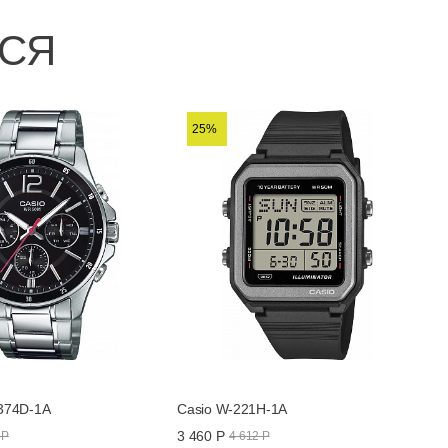
ЬСЯ
25%
374D-1A
Casio W-221H-1A
3 460 Р
 Р
4 612 Р