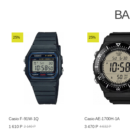
ВА
25%
25%
Casio F-91W-1Q
Casio AE-1700H-1A
1 610 Р
3 470 Р
2 140 Р
4 632 Р