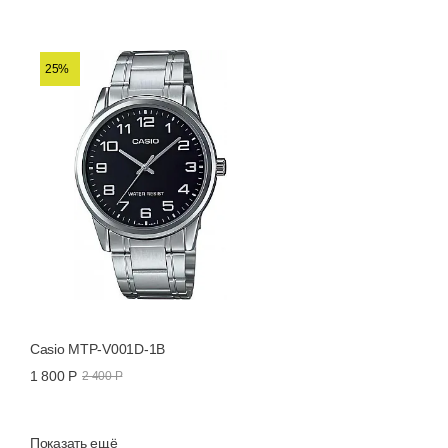
25%
Casio MTP-V001D-1B
1 800 Р
2 400 Р
Показать ещё